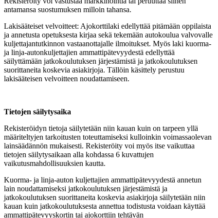
Rekisteröity voi vastustaa markkinointia tai peruuttaa siihen
antamansa suostumuksen milloin tahansa.
Lakisääteiset velvoitteet: Ajokorttilaki edellyttää pitämään oppilaista
ja annetusta opetuksesta kirjaa sekä tekemään autokoulua valvovalle
kuljettajantutkinnon vastaanottajalle ilmoitukset. Myös laki kuorma-
ja linja-autonkuljettajien ammattipätevyydestä edellyttää
säilyttämään jatkokoulutuksen järjestämistä ja jatkokoulutuksen
suorittaneita koskevia asiakirjoja. Tällöin käsittely perustuu
lakisääteisen velvoitteen noudattamiseen.
Tietojen säilytysaika
Rekisteröidyn tietoja säilytetään niin kauan kuin on tarpeen yllä
määriteltyjen tarkoitusten toteuttamiseksi kulloinkin voimassaolevan
lainsäädännön mukaisesti. Rekisteröity voi myös itse vaikuttaa
tietojen säilytysaikaan alla kohdassa 6 kuvattujen
vaikutusmahdollisuuksien kautta.
Kuorma- ja linja-auton kuljettajien ammattipätevyydestä annetun
lain noudattamiseksi jatkokoulutuksen järjestämistä ja
jatkokoulutuksen suorittaneita koskevia asiakirjoja säilytetään niin
kauan kuin jatkokoulutuksesta annettua todistusta voidaan käyttää
ammattipätevyyskortin tai ajokorttiin tehtävän