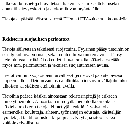
jatkokoulutustietoja luovutetaan hakemusasian käsittelemiseksi
ammattipätevyyskortin ja ajokorttiluvan myöntäjälle.
Tietoja ei pääsääntöisesti siirretä EU:n tai ETA-alueen ulkopuolelle.
Rekisterin suojauksen periaatteet
Tietoja säilytetään teknisesti suojattuina. Fyysinen pääsy tietoihin on
estetty kulunvalvonnan, sekä muiden turvatoimien avulla. Pääsy
tietoihin vaatii riittävät oikeudet. Luvattomalta pääsyltä estetään
myös mm. palomuurien ja teknisen suojautumisen avulla.
Tiedot varmuuskopioidaan turvallisesti ja ne ovat palautettavissa
tarpeen tullen. Tietoturvan taso auditoidaan toistuvin väliajoin joko
ulkoisen tai sisäisen auditoinnin avulla.
Tietoihin pääsee käsiksi ainoastaan rekisterinpitäjä ja erikseen
nimetyt henkilöt. Ainoastaan nimetyillä henkilöillä on oikeus
käsitellä rekisterin tietoja. Nimettyjä henkilöitä voivat olla
esimerkiksi kouluttaja, sihteeri, työnantajan edustaja, käsittelijän
työntekijät tai tilitoimiston kirjanpitäjä. Käyttäjiä sitoo lisäksi
vaitiolovelvollisuus.