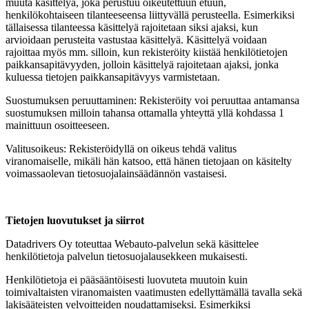
muuta käsittelyä, joka perustuu oikeutettuun etuun,
henkilökohtaiseen tilanteeseensa liittyvällä perusteella. Esimerkiksi
tällaisessa tilanteessa käsittelyä rajoitetaan siksi ajaksi, kun
arvioidaan perusteita vastustaa käsittelyä. Käsittelyä voidaan
rajoittaa myös mm. silloin, kun rekisteröity kiistää henkilötietojen
paikkansapitävyyden, jolloin käsittelyä rajoitetaan ajaksi, jonka
kuluessa tietojen paikkansapitävyys varmistetaan.
Suostumuksen peruuttaminen: Rekisteröity voi peruuttaa antamansa
suostumuksen milloin tahansa ottamalla yhteyttä yllä kohdassa 1
mainittuun osoitteeseen.
Valitusoikeus: Rekisteröidyllä on oikeus tehdä valitus
viranomaiselle, mikäli hän katsoo, että hänen tietojaan on käsitelty
voimassaolevan tietosuojalainsäädännön vastaisesi.
Tietojen luovutukset ja siirrot
Datadrivers Oy toteuttaa Webauto-palvelun sekä käsittelee
henkilötietoja palvelun tietosuojalausekkeen mukaisesti.
Henkilötietoja ei pääsääntöisesti luovuteta muutoin kuin
toimivaltaisten viranomaisten vaatimusten edellyttämällä tavalla sekä
lakisääteisten velvoitteiden noudattamiseksi. Esimerkiksi