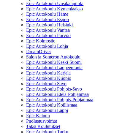
Epic Autokoulu Uusikaupunki
Epic Autokoulu Kymenlaakso
Epic Autokoulu Häme
Epic Autokoulu Espoo
Epic Autokoulu Helsinki
Epic Autokoulu Vantaa
Epic Autokoulu Porvoo
Epic Kolmostie
Epic Autokoulu Lohja
DreamDriver
Salon ja Someron Autokoulu
Epic Autokoulu Keski-Suomi
Epic Autokoulu Lappeenranta
Epic Autokoulu Karjala
Epic Autokoulu Kuopio
Epic Autokoulu Savo
Epic Autokoulu Pohjois-Savo
Epic Autokoulu Etelä-Pohjanmaa
Epic Autokoulu Pohjois-Pohjanmaa
Epic Autokoulu Koillismaa
Epic Autokoulu Lappi
Epic Kainuu
Puolustusvoimat
Taksi Koulutukset
Epic Autokoulu Turku