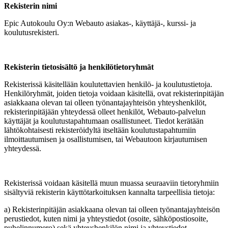
Rekisterin nimi
Epic Autokoulu Oy:n Webauto asiakas-, käyttäjä-, kurssi- ja
koulutusrekisteri.
Rekisterin tietosisältö ja henkilötietoryhmät
Rekisterissä käsitellään koulutettavien henkilö- ja koulutustietoja.
Henkilöryhmät, joiden tietoja voidaan käsitellä, ovat rekisterinpitäjän
asiakkaana olevan tai olleen työnantajayhteisön yhteyshenkilöt,
rekisterinpitäjään yhteydessä olleet henkilöt, Webauto-palvelun
käyttäjät ja koulutustapahtumaan osallistuneet. Tiedot kerätään
lähtökohtaisesti rekisteröidyltä itseltään koulutustapahtumiin
ilmoittautumisen ja osallistumisen, tai Webautoon kirjautumisen
yhteydessä.
Rekisterissä voidaan käsitellä muun muassa seuraaviin tietoryhmiin
sisältyviä rekisterin käyttötarkoituksen kannalta tarpeellisia tietoja:
a) Rekisterinpitäjän asiakkaana olevan tai olleen työnantajayhteisön
perustiedot, kuten nimi ja yhteystiedot (osoite, sähköpostiosoite,
puhelinnumero) sekä yhteyshenkilön nimi ja yhteystiedot.