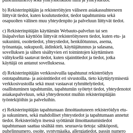
b) Rekisterinpitäjän ja rekisteröityjen väliseen asiakassuhteeseen
liittyvät tiedot, kuten koulutustiedot, tiedot tapahtumista sekä
osapuolten välinen muu yhteydenpito ja palveluun liittyvät tiedot.
c) Rekisterinpitäjän käyttämän Webauto-palvelun tai sen
lisäpalvelun käyttöön liittyvät rekisteröityneen tiedot, kuten etu- ja
sukunimi, osoitetiedot, yhteystiedot, henkilötunnus, asema,
työnantaja, sukupuoli, äidinkieli, käyttäjätunnus ja salasana,
sovelluksen ja siihen sisältyvien eri toimintojen käyttämisen
välityksellä saatavat tiedot, kuten sijaintitiedot ja tiedot, jotka
käyttäjä on antanut sovelluksessa.
d) Rekisterinpitäjän verkkosivuilla tapahtunut rekisteröidyn
ostotapahtuma- ja asiointitiedot eri sivustoilla, tieto käyttäytymisestä
verkkosivustoilla sekä muut vastaavat ryhmittelytiedot,
osallistuminen tapahtumiin, tapahtumiin syötetyt tiedot, yhteydenotot
asiakaspalveluun, sekä yhteydenotot muihin rekisterinpitäjän
työntekijöihin ja palveluihin.
e) Rekisterinpitäjän tapahtumaan ilmoittautuneen rekisteröidyn etu-
ja sukunimen, sekä mahdolliset yhteystiedot ja tapahtumaan annetut
tiedot. Rekisteröidyn itsensä syöttämät ilmoittautumistiedot
tapahtumaan saattaa sisältää mm. seuraavia tietoja: sähköposti,
puhelinnumero, osoite, syntymäaika, allergiatiedot, passin numero