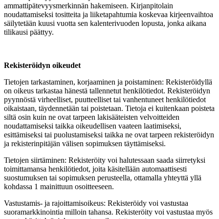
ammattipätevyysmerkinnän hakemiseen. Kirjanpitolain
noudattamiseksi tositteita ja liiketapahtumia koskevaa kirjeenvaihtoa
säilytetään kuusi vuotta sen kalenterivuoden lopusta, jonka aikana
tilikausi päättyy.
Rekisteröidyn oikeudet
Tietojen tarkastaminen, korjaaminen ja poistaminen: Rekisteröidyllä
on oikeus tarkastaa hänestä tallennetut henkilötiedot. Rekisteröidyn
pyynnöstä virheelliset, puutteelliset tai vanhentuneet henkilötiedot
oikaistaan, täydennetään tai poistetaan. Tietoja ei kuitenkaan poisteta
siltä osin kuin ne ovat tarpeen lakisääteisten velvoitteiden
noudattamiseksi taikka oikeudellisen vaateen laatimiseksi,
esittämiseksi tai puolustamiseksi taikka ne ovat tarpeen rekisteröidyn
ja rekisterinpitäjän välisen sopimuksen täyttämiseksi.
Tietojen siirtäminen: Rekisteröity voi halutessaan saada siirretyksi
toimittamansa henkilötiedot, joita käsitellään automaattisesti
suostumuksen tai sopimuksen perusteella, ottamalla yhteyttä yllä
kohdassa 1 mainittuun osoitteeseen.
Vastustamis- ja rajoittamisoikeus: Rekisteröidy voi vastustaa
suoramarkkinointia milloin tahansa. Rekisteröity voi vastustaa myös