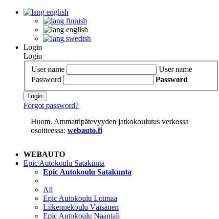
english
finnish
english
swedish
Login
Login
User name
User name
Password
Password
Login
Forgot password?
Huom. Ammattipätevyyden jatkokoulutus verkossa
osoitteessa:
webauto.fi
WEBAUTO
Epic Autokoulu Satakunta
Epic Autokoulu Satakunta
All
Epic Autokoulu Loimaa
Liikennekoulu Väisänen
Epic Autokoulu Naantali