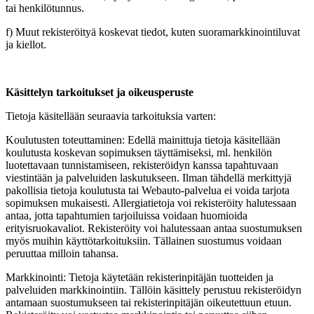
tai henkilötunnus.
f) Muut rekisteröityä koskevat tiedot, kuten suoramarkkinointiluvat
ja kiellot.
Käsittelyn tarkoitukset ja oikeusperuste
Tietoja käsitellään seuraavia tarkoituksia varten:
Koulutusten toteuttaminen: Edellä mainittuja tietoja käsitellään
koulutusta koskevan sopimuksen täyttämiseksi, ml. henkilön
luotettavaan tunnistamiseen, rekisteröidyn kanssa tapahtuvaan
viestintään ja palveluiden laskutukseen. Ilman tähdellä merkittyjä
pakollisia tietoja koulutusta tai Webauto-palvelua ei voida tarjota
sopimuksen mukaisesti. Allergiatietoja voi rekisteröity halutessaan
antaa, jotta tapahtumien tarjoiluissa voidaan huomioida
erityisruokavaliot. Rekisteröity voi halutessaan antaa suostumuksen
myös muihin käyttötarkoituksiin. Tällainen suostumus voidaan
peruuttaa milloin tahansa.
Markkinointi: Tietoja käytetään rekisterinpitäjän tuotteiden ja
palveluiden markkinointiin. Tällöin käsittely perustuu rekisteröidyn
antamaan suostumukseen tai rekisterinpitäjän oikeutettuun etuun.