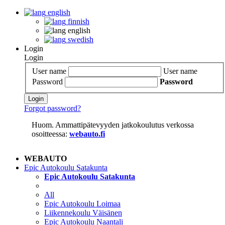
english
finnish
english
swedish
Login
Login
User name
User name
Password
Password
Login
Forgot password?
Huom. Ammattipätevyyden jatkokoulutus verkossa
osoitteessa:
webauto.fi
WEBAUTO
Epic Autokoulu Satakunta
Epic Autokoulu Satakunta
All
Epic Autokoulu Loimaa
Liikennekoulu Väisänen
Epic Autokoulu Naantali