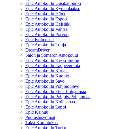
Epic Autokoulu Uusikaupunki
Epic Autokoulu Kymenlaakso
Epic Autokoulu Häme
Epic Autokoulu Espoo
Epic Autokoulu Helsinki
Epic Autokoulu Vantaa
Epic Autokoulu Porvoo
Epic Kolmostie
Epic Autokoulu Lohja
DreamDriver
Salon ja Someron Autokoulu
Epic Autokoulu Keski-Suomi
Epic Autokoulu Lappeenranta
Epic Autokoulu Karjala
Epic Autokoulu Kuopio
Epic Autokoulu Savo
Epic Autokoulu Pohjois-Savo
Epic Autokoulu Etelä-Pohjanmaa
Epic Autokoulu Pohjois-Pohjanmaa
Epic Autokoulu Koillismaa
Epic Autokoulu Lappi
Epic Kainuu
Puolustusvoimat
Taksi Koulutukset
Epic Autokoulu Turku