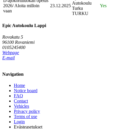
D-ajokorttiluokan opetus
Autokoulu
2026/ Aloita milloin
23.12.2025
Yes
Turku
vaan
TURKU
Epic Autokoulu Lappi
Rovakatu 5
96100 Rovaniemi
0105245400
Webpage
E-mail
Navigation
Home
Notice board
FAQ
Contact
Vehicles
Privacy policy
Terms of use
Login
Evästeasetukset