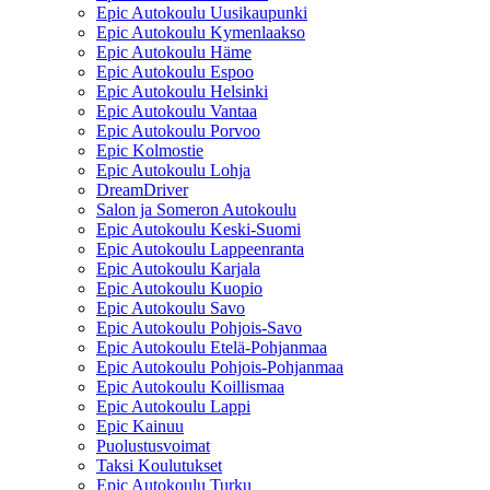
Epic Autokoulu Uusikaupunki
Epic Autokoulu Kymenlaakso
Epic Autokoulu Häme
Epic Autokoulu Espoo
Epic Autokoulu Helsinki
Epic Autokoulu Vantaa
Epic Autokoulu Porvoo
Epic Kolmostie
Epic Autokoulu Lohja
DreamDriver
Salon ja Someron Autokoulu
Epic Autokoulu Keski-Suomi
Epic Autokoulu Lappeenranta
Epic Autokoulu Karjala
Epic Autokoulu Kuopio
Epic Autokoulu Savo
Epic Autokoulu Pohjois-Savo
Epic Autokoulu Etelä-Pohjanmaa
Epic Autokoulu Pohjois-Pohjanmaa
Epic Autokoulu Koillismaa
Epic Autokoulu Lappi
Epic Kainuu
Puolustusvoimat
Taksi Koulutukset
Epic Autokoulu Turku