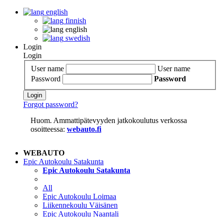
english
finnish
english
swedish
Login
Login
User name
User name
Password
Password
Login
Forgot password?
Huom. Ammattipätevyyden jatkokoulutus verkossa
osoitteessa:
webauto.fi
WEBAUTO
Epic Autokoulu Satakunta
Epic Autokoulu Satakunta
All
Epic Autokoulu Loimaa
Liikennekoulu Väisänen
Epic Autokoulu Naantali