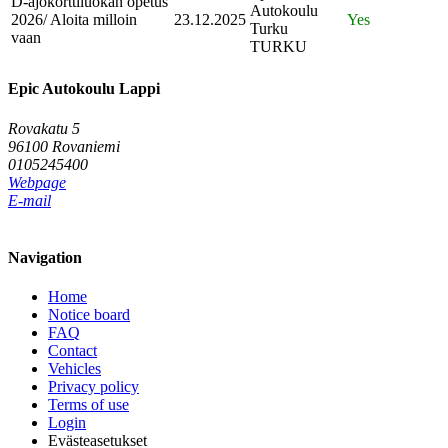
D-ajokorttiluokan opetus
Autokoulu
2026/ Aloita milloin
23.12.2025
Yes
Turku
vaan
TURKU
Epic Autokoulu Lappi
Rovakatu 5
96100 Rovaniemi
0105245400
Webpage
E-mail
Navigation
Home
Notice board
FAQ
Contact
Vehicles
Privacy policy
Terms of use
Login
Evästeasetukset