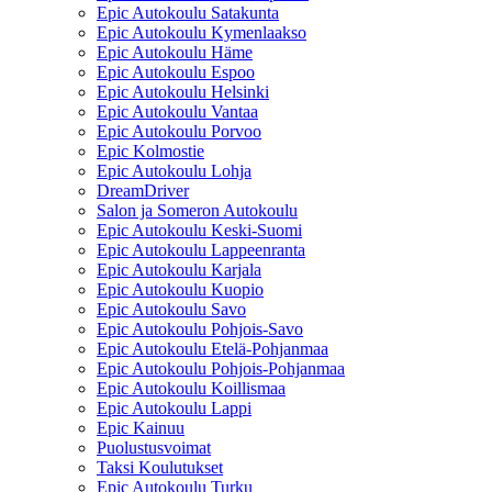
Epic Autokoulu Satakunta
Epic Autokoulu Kymenlaakso
Epic Autokoulu Häme
Epic Autokoulu Espoo
Epic Autokoulu Helsinki
Epic Autokoulu Vantaa
Epic Autokoulu Porvoo
Epic Kolmostie
Epic Autokoulu Lohja
DreamDriver
Salon ja Someron Autokoulu
Epic Autokoulu Keski-Suomi
Epic Autokoulu Lappeenranta
Epic Autokoulu Karjala
Epic Autokoulu Kuopio
Epic Autokoulu Savo
Epic Autokoulu Pohjois-Savo
Epic Autokoulu Etelä-Pohjanmaa
Epic Autokoulu Pohjois-Pohjanmaa
Epic Autokoulu Koillismaa
Epic Autokoulu Lappi
Epic Kainuu
Puolustusvoimat
Taksi Koulutukset
Epic Autokoulu Turku