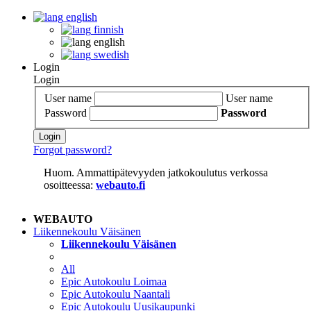
english
finnish
english
swedish
Login
Login
User name
User name
Password
Password
Login
Forgot password?
Huom. Ammattipätevyyden jatkokoulutus verkossa
osoitteessa:
webauto.fi
WEBAUTO
Liikennekoulu Väisänen
Liikennekoulu Väisänen
All
Epic Autokoulu Loimaa
Epic Autokoulu Naantali
Epic Autokoulu Uusikaupunki