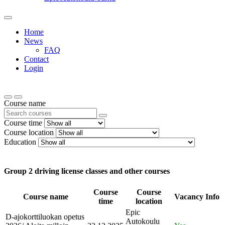
Home
News
FAQ
Contact
Login
Course name
Course time
Course location
Education
Group 2 driving license classes and other courses
Course
Course
Course name
Vacancy
Info
time
location
Epic
D-ajokorttiluokan opetus
Autokoulu