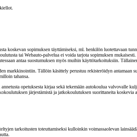
iellot.
tusta koskevan sopimuksen täyttämiseksi, ml. henkilön luotettavaan tunn
koulutusta tai Webauto-palvelua ei voida tarjota sopimuksen mukaisesti. A
alutessaan antaa suostumuksen myös muihin käyttötarkoituksiin. Tällain
iden markkinointiin. Tällöin käsittely perustuu rekisteröidyn antamaan s
milloin tahansa.
 ja annetusta opetuksesta kirjaa sekä tekemään autokoulua valvovalle kul
kokoulutuksen järjestämistä ja jatkokoulutuksen suorittaneita koskevia as
teltyjen tarkoitusten toteuttamiseksi kulloinkin voimassaolevan lainsääd
utta.