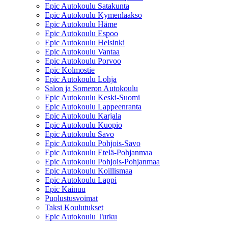
Epic Autokoulu Satakunta
Epic Autokoulu Kymenlaakso
Epic Autokoulu Häme
Epic Autokoulu Espoo
Epic Autokoulu Helsinki
Epic Autokoulu Vantaa
Epic Autokoulu Porvoo
Epic Kolmostie
Epic Autokoulu Lohja
Salon ja Someron Autokoulu
Epic Autokoulu Keski-Suomi
Epic Autokoulu Lappeenranta
Epic Autokoulu Karjala
Epic Autokoulu Kuopio
Epic Autokoulu Savo
Epic Autokoulu Pohjois-Savo
Epic Autokoulu Etelä-Pohjanmaa
Epic Autokoulu Pohjois-Pohjanmaa
Epic Autokoulu Koillismaa
Epic Autokoulu Lappi
Epic Kainuu
Puolustusvoimat
Taksi Koulutukset
Epic Autokoulu Turku