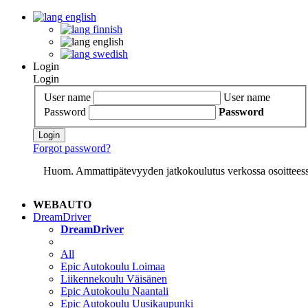
english
finnish
english
swedish
Login
Login
User name
User name
Password
Password
Login
Forgot password?
Huom. Ammattipätevyyden jatkokoulutus verkossa osoittees
WEBAUTO
DreamDriver
DreamDriver
All
Epic Autokoulu Loimaa
Liikennekoulu Väisänen
Epic Autokoulu Naantali
Epic Autokoulu Uusikaupunki