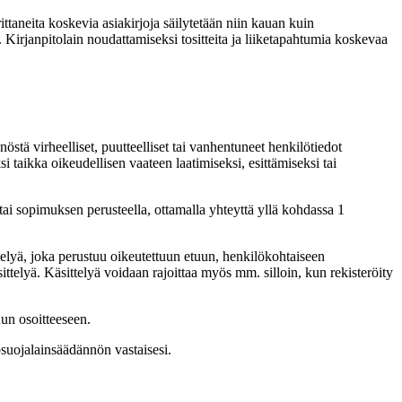
taneita koskevia asiakirjoja säilytetään niin kauan kuin
Kirjanpitolain noudattamiseksi tositteita ja liiketapahtumia koskevaa
stä virheelliset, puutteelliset tai vanhentuneet henkilötiedot
si taikka oikeudellisen vaateen laatimiseksi, esittämiseksi tai
 tai sopimuksen perusteella, ottamalla yhteyttä yllä kohdassa 1
telyä, joka perustuu oikeutettuun etuun, henkilökohtaiseen
äsittelyä. Käsittelyä voidaan rajoittaa myös mm. silloin, kun rekisteröity
un osoitteeseen.
osuojalainsäädännön vastaisesi.