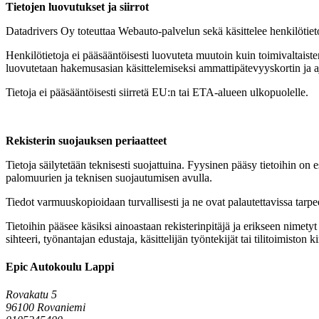
Tietojen luovutukset ja siirrot
Datadrivers Oy toteuttaa Webauto-palvelun sekä käsittelee henkilötiet
Henkilötietoja ei pääsääntöisesti luovuteta muutoin kuin toimivaltaist
luovutetaan hakemusasian käsittelemiseksi ammattipätevyyskortin ja a
Tietoja ei pääsääntöisesti siirretä EU:n tai ETA-alueen ulkopuolelle.
Rekisterin suojauksen periaatteet
Tietoja säilytetään teknisesti suojattuina. Fyysinen pääsy tietoihin on
palomuurien ja teknisen suojautumisen avulla.
Tiedot varmuuskopioidaan turvallisesti ja ne ovat palautettavissa tarpee
Tietoihin pääsee käsiksi ainoastaan rekisterinpitäjä ja erikseen nimetyt 
sihteeri, työnantajan edustaja, käsittelijän työntekijät tai tilitoimiston k
Epic Autokoulu Lappi
Rovakatu 5
96100 Rovaniemi