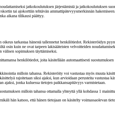
oudattamiseksi jatkokoulutuksen järjestämistä ja jatkokoulutuksen suorit
skortin tai ajokorttiin tehtävän ammattipätevyysmerkinnän hakemiseen. 
nka aikana tilikausi päättyy.
oikeus tarkastaa hänestä tallennetut henkilötiedot. Rekisteröidyn pyynnö
siltä osin kuin ne ovat tarpeen lakisääteisten velvoitteiden noudattamisek
än välisen sopimuksen täyttämiseksi.
imittamansa henkilötiedot, joita käsitellään automaattisesti suostumuksen
kkinointia milloin tahansa. Rekisteröity voi vastustaa myös muuta käsit
a käsittelyä rajoitetaan siksi ajaksi, kun arvioidaan perusteita vastustaa k
taan ajaksi, jonka kuluessa tietojen paikkansapitävyys varmistetaan.
stumuksen milloin tahansa ottamalla yhteyttä yllä kohdassa 1 mainittu
 mikäli hän katsoo, että hänen tietojaan on käsitelty voimassaolevan tiet