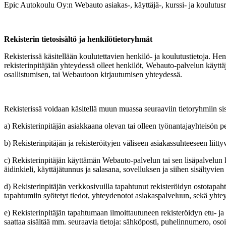
Epic Autokoulu Oy:n Webauto asiakas-, käyttäjä-, kurssi- ja koulutusre
Rekisterin tietosisältö ja henkilötietoryhmät
Rekisterissä käsitellään koulutettavien henkilö- ja koulutustietoja. He
rekisterinpitäjään yhteydessä olleet henkilöt, Webauto-palvelun käyttäj
osallistumisen, tai Webautoon kirjautumisen yhteydessä.
Rekisterissä voidaan käsitellä muun muassa seuraaviin tietoryhmiin sisäl
a) Rekisterinpitäjän asiakkaana olevan tai olleen työnantajayhteisön p
b) Rekisterinpitäjän ja rekisteröityjen väliseen asiakassuhteeseen liitt
c) Rekisterinpitäjän käyttämän Webauto-palvelun tai sen lisäpalvelun kä
äidinkieli, käyttäjätunnus ja salasana, sovelluksen ja siihen sisältyvien 
d) Rekisterinpitäjän verkkosivuilla tapahtunut rekisteröidyn ostotapahtu
tapahtumiin syötetyt tiedot, yhteydenotot asiakaspalveluun, sekä yhtey
e) Rekisterinpitäjän tapahtumaan ilmoittautuneen rekisteröidyn etu- j
saattaa sisältää mm. seuraavia tietoja: sähköposti, puhelinnumero, osoi