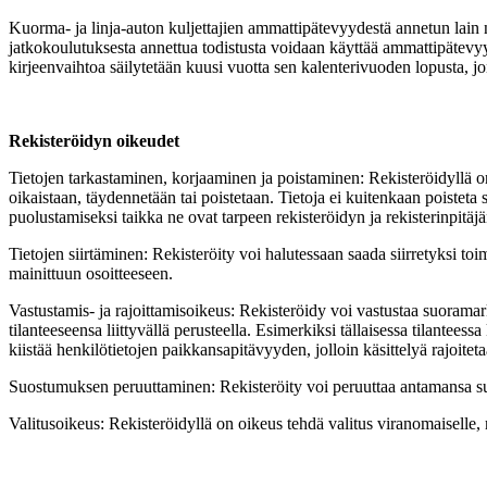
Kuorma- ja linja-auton kuljettajien ammattipätevyydestä annetun lain n
jatkokoulutuksesta annettua todistusta voidaan käyttää ammattipätevyy
kirjeenvaihtoa säilytetään kuusi vuotta sen kalenterivuoden lopusta, jo
Rekisteröidyn oikeudet
Tietojen tarkastaminen, korjaaminen ja poistaminen: Rekisteröidyllä on 
oikaistaan, täydennetään tai poistetaan. Tietoja ei kuitenkaan poisteta 
puolustamiseksi taikka ne ovat tarpeen rekisteröidyn ja rekisterinpitäj
Tietojen siirtäminen: Rekisteröity voi halutessaan saada siirretyksi to
mainittuun osoitteeseen.
Vastustamis- ja rajoittamisoikeus: Rekisteröidy voi vastustaa suoramar
tilanteeseensa liittyvällä perusteella. Esimerkiksi tällaisessa tilanteess
kiistää henkilötietojen paikkansapitävyyden, jolloin käsittelyä rajoite
Suostumuksen peruuttaminen: Rekisteröity voi peruuttaa antamansa suo
Valitusoikeus: Rekisteröidyllä on oikeus tehdä valitus viranomaiselle,