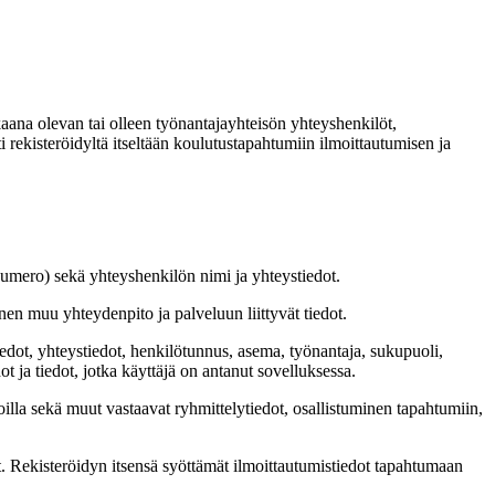
kkaana olevan tai olleen työnantajayhteisön yhteyshenkilöt,
i rekisteröidyltä itseltään koulutustapahtumiin ilmoittautumisen ja
nnumero) sekä yhteyshenkilön nimi ja yhteystiedot.
inen muu yhteydenpito ja palveluun liittyvät tiedot.
tiedot, yhteystiedot, henkilötunnus, asema, työnantaja, sukupuoli,
dot ja tiedot, jotka käyttäjä on antanut sovelluksessa.
toilla sekä muut vastaavat ryhmittelytiedot, osallistuminen tapahtumiin,
t. Rekisteröidyn itsensä syöttämät ilmoittautumistiedot tapahtumaan