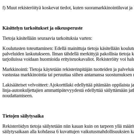
f) Muut rekisteröityä koskevat tiedot, kuten suoramarkkinointiluvat ja k
Käsittelyn tarkoitukset ja oikeusperuste
Tietoja käsitellään seuraavia tarkoituksia varten:
Koulutusten toteuttaminen: Edellä mainittuja tietoja käsitellään koulu
palveluiden laskutukseen. Ilman tähdellä merkittyjä pakollisia tietoja 
tarjoiluissa voidaan huomioida erityisruokavaliot. Rekisteröity voi h
Markkinointi: Tietoja käytetään rekisterinpitäjän tuotteiden ja palvelu
vastustaa markkinointia tai peruuttaa siihen antamansa suostumuksen 
Lakisääteiset velvoitteet: Ajokorttilaki edellyttää pitämään oppilaista
linja-autonkuljettajien ammattipätevyydestä edellyttää säilyttämään jat
noudattamiseen.
Tietojen säilytysaika
Rekisteröidyn tietoja säilytetään niin kauan kuin on tarpeen yllä määri
säilytysaikaan alla kohdassa 6 kuvattujen vaikutusmahdollisuuksien ka