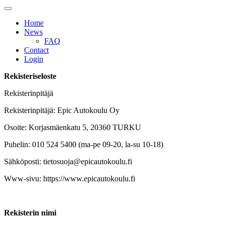
Home
News
FAQ
Contact
Login
Rekisteriseloste
Rekisterinpitäjä
Rekisterinpitäjä: Epic Autokoulu Oy
Osoite: Korjasmäenkatu 5, 20360 TURKU
Puhelin: 010 524 5400 (ma-pe 09-20, la-su 10-18)
Sähköposti: tietosuoja@epicautokoulu.fi
Www-sivu: https://www.epicautokoulu.fi
Rekisterin nimi