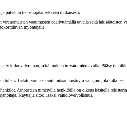
oja palvelun tietosuojalausekkeen mukaisesti.
en viranomaisten vaatimusten edellyttämällä tavalla sekä lakisääteisten v
jokorttiluvan myöntäjälle.
 estetty kulunvalvonnan, sekä muiden turvatoimien avulla. Pääsy tietoihi
n tullen. Tietoturvan taso auditoidaan toistuvin väliajoin joko ulkoisen t
henkilöt. Ainoastaan nimetyillä henkilöillä on oikeus käsitellä rekisterin
irjanpitäjä. Käyttäjiä sitoo lisäksi vaitiolovelvollisuus.