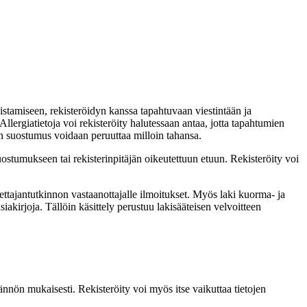
istamiseen, rekisteröidyn kanssa tapahtuvaan viestintään ja
llergiatietoja voi rekisteröity halutessaan antaa, jotta tapahtumien
en suostumus voidaan peruuttaa milloin tahansa.
uostumukseen tai rekisterinpitäjän oikeutettuun etuun. Rekisteröity voi
jettajantutkinnon vastaanottajalle ilmoitukset. Myös laki kuorma- ja
iakirjoja. Tällöin käsittely perustuu lakisääteisen velvoitteen
ännön mukaisesti. Rekisteröity voi myös itse vaikuttaa tietojen