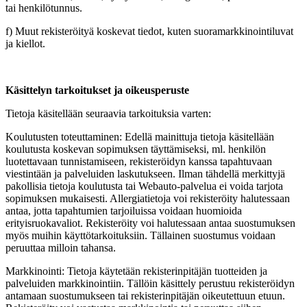
tai henkilötunnus.
f) Muut rekisteröityä koskevat tiedot, kuten suoramarkkinointiluvat
ja kiellot.
Käsittelyn tarkoitukset ja oikeusperuste
Tietoja käsitellään seuraavia tarkoituksia varten:
Koulutusten toteuttaminen: Edellä mainittuja tietoja käsitellään
koulutusta koskevan sopimuksen täyttämiseksi, ml. henkilön
luotettavaan tunnistamiseen, rekisteröidyn kanssa tapahtuvaan
viestintään ja palveluiden laskutukseen. Ilman tähdellä merkittyjä
pakollisia tietoja koulutusta tai Webauto-palvelua ei voida tarjota
sopimuksen mukaisesti. Allergiatietoja voi rekisteröity halutessaan
antaa, jotta tapahtumien tarjoiluissa voidaan huomioida
erityisruokavaliot. Rekisteröity voi halutessaan antaa suostumuksen
myös muihin käyttötarkoituksiin. Tällainen suostumus voidaan
peruuttaa milloin tahansa.
Markkinointi: Tietoja käytetään rekisterinpitäjän tuotteiden ja
palveluiden markkinointiin. Tällöin käsittely perustuu rekisteröidyn
antamaan suostumukseen tai rekisterinpitäjän oikeutettuun etuun.