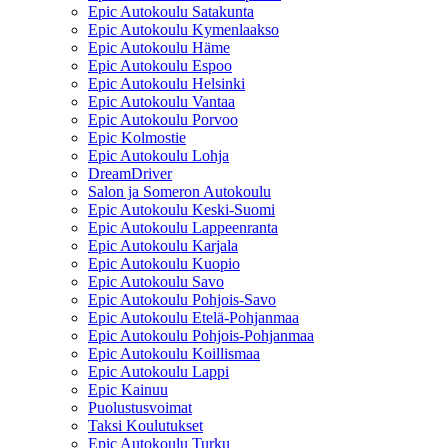
Epic Autokoulu Satakunta
Epic Autokoulu Kymenlaakso
Epic Autokoulu Häme
Epic Autokoulu Espoo
Epic Autokoulu Helsinki
Epic Autokoulu Vantaa
Epic Autokoulu Porvoo
Epic Kolmostie
Epic Autokoulu Lohja
DreamDriver
Salon ja Someron Autokoulu
Epic Autokoulu Keski-Suomi
Epic Autokoulu Lappeenranta
Epic Autokoulu Karjala
Epic Autokoulu Kuopio
Epic Autokoulu Savo
Epic Autokoulu Pohjois-Savo
Epic Autokoulu Etelä-Pohjanmaa
Epic Autokoulu Pohjois-Pohjanmaa
Epic Autokoulu Koillismaa
Epic Autokoulu Lappi
Epic Kainuu
Puolustusvoimat
Taksi Koulutukset
Epic Autokoulu Turku