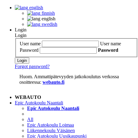
english
finnish
english
swedish
Login
Login
User name
User name
Password
Password
Login
Forgot password?
Huom. Ammattipätevyyden jatkokoulutus verkossa
osoitteessa:
webauto.fi
WEBAUTO
Epic Autokoulu Naantali
Epic Autokoulu Naantali
All
Epic Autokoulu Loimaa
Liikennekoulu Väisänen
Epic Autokoulu Uusikaupunki