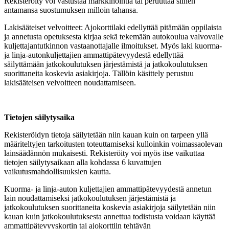
Rekisteröity voi vastustaa markkinointia tai peruuttaa siihen
antamansa suostumuksen milloin tahansa.
Lakisääteiset velvoitteet: Ajokorttilaki edellyttää pitämään oppilaista
ja annetusta opetuksesta kirjaa sekä tekemään autokoulua valvovalle
kuljettajantutkinnon vastaanottajalle ilmoitukset. Myös laki kuorma-
ja linja-autonkuljettajien ammattipätevyydestä edellyttää
säilyttämään jatkokoulutuksen järjestämistä ja jatkokoulutuksen
suorittaneita koskevia asiakirjoja. Tällöin käsittely perustuu
lakisääteisen velvoitteen noudattamiseen.
Tietojen säilytysaika
Rekisteröidyn tietoja säilytetään niin kauan kuin on tarpeen yllä
määriteltyjen tarkoitusten toteuttamiseksi kulloinkin voimassaolevan
lainsäädännön mukaisesti. Rekisteröity voi myös itse vaikuttaa
tietojen säilytysaikaan alla kohdassa 6 kuvattujen
vaikutusmahdollisuuksien kautta.
Kuorma- ja linja-auton kuljettajien ammattipätevyydestä annetun
lain noudattamiseksi jatkokoulutuksen järjestämistä ja
jatkokoulutuksen suorittaneita koskevia asiakirjoja säilytetään niin
kauan kuin jatkokoulutuksesta annettua todistusta voidaan käyttää
ammattipätevyyskortin tai ajokorttiin tehtävän