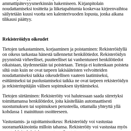
ammattipätevyysmerkinnän hakemiseen. Kirjanpitolain
noudattamiseksi tositteita ja liiketapahtumia koskevaa kirjeenvaihtoa
säilytetään kuusi vuotta sen kalenterivuoden lopusta, jonka aikana
tilikausi päättyy.
Rekisteröidyn oikeudet
Tietojen tarkastaminen, korjaaminen ja poistaminen: Rekisteröidyllä
on oikeus tarkastaa hänestä tallennetut henkilötiedot. Rekisteröidyn
pyynnöstä virheelliset, puutteelliset tai vanhentuneet henkilötiedot
oikaistaan, täydennetään tai poistetaan. Tietoja ei kuitenkaan poisteta
siltä osin kuin ne ovat tarpeen lakisääteisten velvoitteiden
noudattamiseksi taikka oikeudellisen vaateen laatimiseksi,
esittämiseksi tai puolustamiseksi taikka ne ovat tarpeen rekisteröidyn
ja rekisterinpitäjän välisen sopimuksen täyttämiseksi.
Tietojen siirtäminen: Rekisteröity voi halutessaan saada siirretyksi
toimittamansa henkilötiedot, joita käsitellään automaattisesti
suostumuksen tai sopimuksen perusteella, ottamalla yhteyttä yllä
kohdassa 1 mainittuun osoitteeseen.
Vastustamis- ja rajoittamisoikeus: Rekisteröidy voi vastustaa
suoramarkkinointia milloin tahansa. Rekisteröity voi vastustaa myös