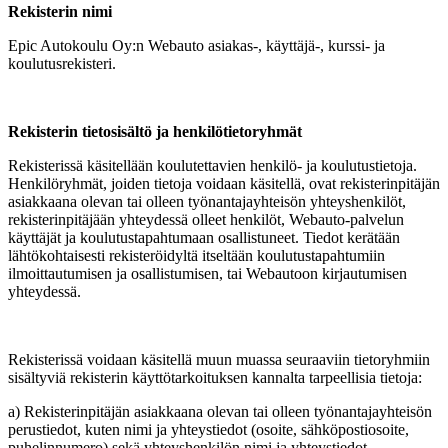
Rekisterin nimi
Epic Autokoulu Oy:n Webauto asiakas-, käyttäjä-, kurssi- ja
koulutusrekisteri.
Rekisterin tietosisältö ja henkilötietoryhmät
Rekisterissä käsitellään koulutettavien henkilö- ja koulutustietoja.
Henkilöryhmät, joiden tietoja voidaan käsitellä, ovat rekisterinpitäjän
asiakkaana olevan tai olleen työnantajayhteisön yhteyshenkilöt,
rekisterinpitäjään yhteydessä olleet henkilöt, Webauto-palvelun
käyttäjät ja koulutustapahtumaan osallistuneet. Tiedot kerätään
lähtökohtaisesti rekisteröidyltä itseltään koulutustapahtumiin
ilmoittautumisen ja osallistumisen, tai Webautoon kirjautumisen
yhteydessä.
Rekisterissä voidaan käsitellä muun muassa seuraaviin tietoryhmiin
sisältyviä rekisterin käyttötarkoituksen kannalta tarpeellisia tietoja:
a) Rekisterinpitäjän asiakkaana olevan tai olleen työnantajayhteisön
perustiedot, kuten nimi ja yhteystiedot (osoite, sähköpostiosoite,
puhelinnumero) sekä yhteyshenkilön nimi ja yhteystiedot.