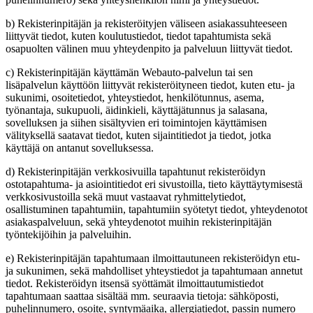
b) Rekisterinpitäjän ja rekisteröityjen väliseen asiakassuhteeseen
liittyvät tiedot, kuten koulutustiedot, tiedot tapahtumista sekä
osapuolten välinen muu yhteydenpito ja palveluun liittyvät tiedot.
c) Rekisterinpitäjän käyttämän Webauto-palvelun tai sen
lisäpalvelun käyttöön liittyvät rekisteröityneen tiedot, kuten etu- ja
sukunimi, osoitetiedot, yhteystiedot, henkilötunnus, asema,
työnantaja, sukupuoli, äidinkieli, käyttäjätunnus ja salasana,
sovelluksen ja siihen sisältyvien eri toimintojen käyttämisen
välityksellä saatavat tiedot, kuten sijaintitiedot ja tiedot, jotka
käyttäjä on antanut sovelluksessa.
d) Rekisterinpitäjän verkkosivuilla tapahtunut rekisteröidyn
ostotapahtuma- ja asiointitiedot eri sivustoilla, tieto käyttäytymisestä
verkkosivustoilla sekä muut vastaavat ryhmittelytiedot,
osallistuminen tapahtumiin, tapahtumiin syötetyt tiedot, yhteydenotot
asiakaspalveluun, sekä yhteydenotot muihin rekisterinpitäjän
työntekijöihin ja palveluihin.
e) Rekisterinpitäjän tapahtumaan ilmoittautuneen rekisteröidyn etu-
ja sukunimen, sekä mahdolliset yhteystiedot ja tapahtumaan annetut
tiedot. Rekisteröidyn itsensä syöttämät ilmoittautumistiedot
tapahtumaan saattaa sisältää mm. seuraavia tietoja: sähköposti,
puhelinnumero, osoite, syntymäaika, allergiatiedot, passin numero