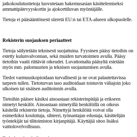
jatkokoulutustietoja luovutetaan hakemusasian käsittelemiseksi
ammattipätevyyskortin ja ajokorttiluvan myöntäjälle.
Tietoja ei pääsääntöisesti siirretä EU:n tai ETA-alueen ulkopuolelle.
Rekisterin suojauksen periaatteet
Tietoja säilytetään teknisesti suojattuina. Fyysinen pääsy tietoihin on
estetty kulunvalvonnan, sekä muiden turvatoimien avulla. Pääsy
tietoihin vaatii riittävät oikeudet. Luvattomalta pääsyltä estetään
myös mm. palomuurien ja teknisen suojautumisen avulla.
Tiedot varmuuskopioidaan turvallisesti ja ne ovat palautettavissa
tarpeen tullen. Tietoturvan taso auditoidaan toistuvin väliajoin joko
ulkoisen tai sisäisen auditoinnin avulla.
Tietoihin pääsee käsiksi ainoastaan rekisterinpitäjä ja erikseen
nimetyt henkilöt. Ainoastaan nimetyillä henkilöillä on oikeus
käsitellä rekisterin tietoja. Nimettyjä henkilöitä voivat olla
esimerkiksi kouluttaja, sihteeri, työnantajan edustaja, käsittelijän
työntekijät tai tilitoimiston kirjanpitäjä. Käyttäjiä sitoo lisäksi
vaitiolovelvollisuus.