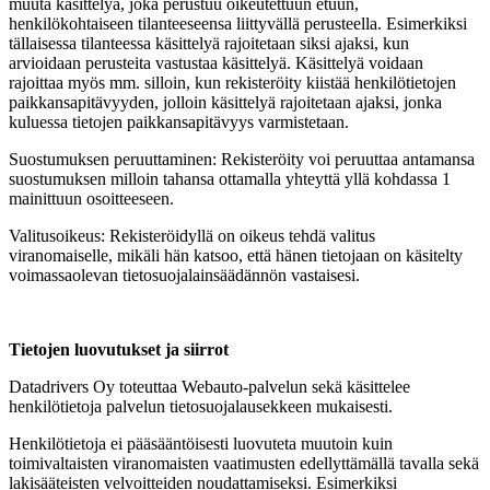
muuta käsittelyä, joka perustuu oikeutettuun etuun,
henkilökohtaiseen tilanteeseensa liittyvällä perusteella. Esimerkiksi
tällaisessa tilanteessa käsittelyä rajoitetaan siksi ajaksi, kun
arvioidaan perusteita vastustaa käsittelyä. Käsittelyä voidaan
rajoittaa myös mm. silloin, kun rekisteröity kiistää henkilötietojen
paikkansapitävyyden, jolloin käsittelyä rajoitetaan ajaksi, jonka
kuluessa tietojen paikkansapitävyys varmistetaan.
Suostumuksen peruuttaminen: Rekisteröity voi peruuttaa antamansa
suostumuksen milloin tahansa ottamalla yhteyttä yllä kohdassa 1
mainittuun osoitteeseen.
Valitusoikeus: Rekisteröidyllä on oikeus tehdä valitus
viranomaiselle, mikäli hän katsoo, että hänen tietojaan on käsitelty
voimassaolevan tietosuojalainsäädännön vastaisesi.
Tietojen luovutukset ja siirrot
Datadrivers Oy toteuttaa Webauto-palvelun sekä käsittelee
henkilötietoja palvelun tietosuojalausekkeen mukaisesti.
Henkilötietoja ei pääsääntöisesti luovuteta muutoin kuin
toimivaltaisten viranomaisten vaatimusten edellyttämällä tavalla sekä
lakisääteisten velvoitteiden noudattamiseksi. Esimerkiksi