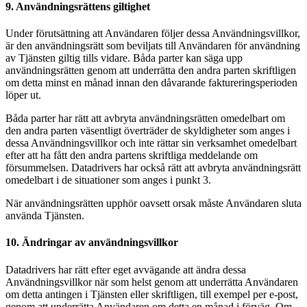
9. Användningsrättens giltighet
Under förutsättning att Användaren följer dessa Användningsvillkor,
är den användningsrätt som beviljats till Användaren för användning
av Tjänsten giltig tills vidare. Båda parter kan säga upp
användningsrätten genom att underrätta den andra parten skriftligen
om detta minst en månad innan den dåvarande faktureringsperioden
löper ut.
Båda parter har rätt att avbryta användningsrätten omedelbart om
den andra parten väsentligt överträder de skyldigheter som anges i
dessa Användningsvillkor och inte rättar sin verksamhet omedelbart
efter att ha fått den andra partens skriftliga meddelande om
försummelsen. Datadrivers har också rätt att avbryta användningsrätt
omedelbart i de situationer som anges i punkt 3.
När användningsrätten upphör oavsett orsak måste Användaren sluta
använda Tjänsten.
10. Ändringar av användningsvillkor
Datadrivers har rätt efter eget avvägande att ändra dessa
Användningsvillkor när som helst genom att underrätta Användaren
om detta antingen i Tjänsten eller skriftligen, till exempel per e-post,
genom att underrätta Användaren om detta en månad i förväg. Om