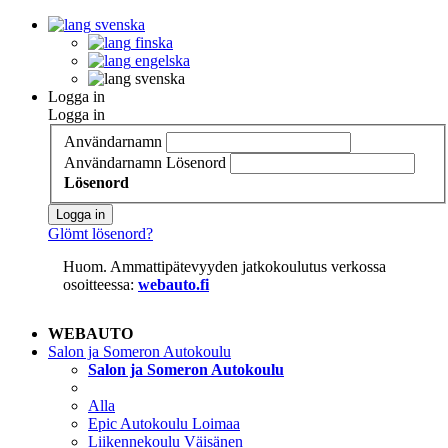
svenska
finska
engelska
svenska
Logga in
Logga in
Användarnamn
Användarnamn
Lösenord
Lösenord
Logga in
Glömt lösenord?
Huom. Ammattipätevyyden jatkokoulutus verkossa
osoitteessa:
webauto.fi
WEBAUTO
Salon ja Someron Autokoulu
Salon ja Someron Autokoulu
Alla
Epic Autokoulu Loimaa
Liikennekoulu Väisänen