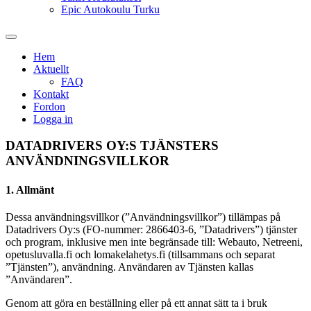
Epic Autokoulu Turku
Hem
Aktuellt
FAQ
Kontakt
Fordon
Logga in
DATADRIVERS OY:S TJÄNSTERS
ANVÄNDNINGSVILLKOR
1. Allmänt
Dessa användningsvillkor (”Användningsvillkor”) tillämpas på
Datadrivers Oy:s (FO-nummer: 2866403-6, ”Datadrivers”) tjänster
och program, inklusive men inte begränsade till: Webauto, Netreeni,
opetusluvalla.fi och lomakelahetys.fi (tillsammans och separat
”Tjänsten”), användning. Användaren av Tjänsten kallas
”Användaren”.
Genom att göra en beställning eller på ett annat sätt ta i bruk