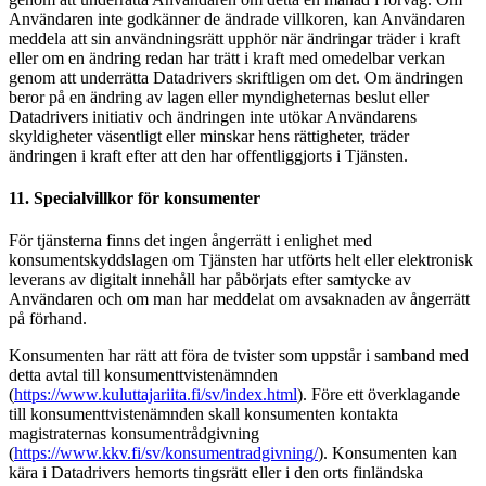
Användaren inte godkänner de ändrade villkoren, kan Användaren
meddela att sin användningsrätt upphör när ändringar träder i kraft
eller om en ändring redan har trätt i kraft med omedelbar verkan
genom att underrätta Datadrivers skriftligen om det. Om ändringen
beror på en ändring av lagen eller myndigheternas beslut eller
Datadrivers initiativ och ändringen inte utökar Användarens
skyldigheter väsentligt eller minskar hens rättigheter, träder
ändringen i kraft efter att den har offentliggjorts i Tjänsten.
11. Specialvillkor för konsumenter
För tjänsterna finns det ingen ångerrätt i enlighet med
konsumentskyddslagen om Tjänsten har utförts helt eller elektronisk
leverans av digitalt innehåll har påbörjats efter samtycke av
Användaren och om man har meddelat om avsaknaden av ångerrätt
på förhand.
Konsumenten har rätt att föra de tvister som uppstår i samband med
detta avtal till konsumenttvistenämnden
(
https://www.kuluttajariita.fi/sv/index.html
). Före ett överklagande
till konsumenttvistenämnden skall konsumenten kontakta
magistraternas konsumentrådgivning
(
https://www.kkv.fi/sv/konsumentradgivning/
). Konsumenten kan
kära i Datadrivers hemorts tingsrätt eller i den orts finländska