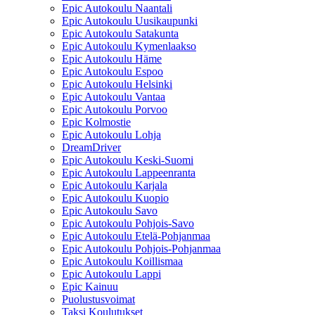
Epic Autokoulu Naantali
Epic Autokoulu Uusikaupunki
Epic Autokoulu Satakunta
Epic Autokoulu Kymenlaakso
Epic Autokoulu Häme
Epic Autokoulu Espoo
Epic Autokoulu Helsinki
Epic Autokoulu Vantaa
Epic Autokoulu Porvoo
Epic Kolmostie
Epic Autokoulu Lohja
DreamDriver
Epic Autokoulu Keski-Suomi
Epic Autokoulu Lappeenranta
Epic Autokoulu Karjala
Epic Autokoulu Kuopio
Epic Autokoulu Savo
Epic Autokoulu Pohjois-Savo
Epic Autokoulu Etelä-Pohjanmaa
Epic Autokoulu Pohjois-Pohjanmaa
Epic Autokoulu Koillismaa
Epic Autokoulu Lappi
Epic Kainuu
Puolustusvoimat
Taksi Koulutukset