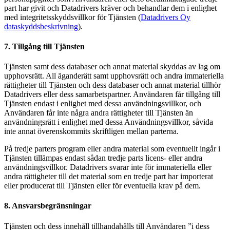
part har givit och Datadrivers kräver och behandlar dem i enlighet
med integritetsskyddsvillkor för Tjänsten (
Datadrivers Oy
dataskyddsbeskrivning
).
7. Tillgång till Tjänsten
Tjänsten samt dess databaser och annat material skyddas av lag om
upphovsrätt. All äganderätt samt upphovsrätt och andra immateriella
rättigheter till Tjänsten och dess databaser och annat material tillhör
Datadrivers eller dess samarbetspartner. Användaren får tillgång till
Tjänsten endast i enlighet med dessa användningsvillkor, och
Användaren får inte några andra rättigheter till Tjänsten än
användningsrätt i enlighet med dessa Användningsvillkor, såvida
inte annat överenskommits skriftligen mellan parterna.
På tredje parters program eller andra material som eventuellt ingår i
Tjänsten tillämpas endast sådan tredje parts licens- eller andra
användningsvillkor. Datadrivers svarar inte för immateriella eller
andra rättigheter till det material som en tredje part har importerat
eller producerat till Tjänsten eller för eventuella krav på dem.
8. Ansvarsbegränsningar
Tjänsten och dess innehåll tillhandahålls till Användaren ”i dess