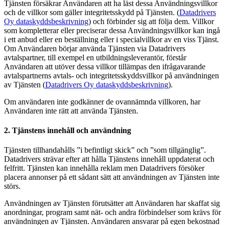
Tjänsten försäkrar Användaren att ha läst dessa Användningsvillkor
och de villkor som gäller integritetsskydd på Tjänsten. (
Datadrivers
Oy dataskyddsbeskrivning
) och förbinder sig att följa dem. Villkor
som kompletterar eller preciserar dessa Användningsvillkor kan ingå
i ett anbud eller en beställning eller i specialvillkor av en viss Tjänst.
Om Användaren börjar använda Tjänsten via Datadrivers
avtalspartner, till exempel en utbildningsleverantör, förstår
Användaren att utöver dessa villkor tillämpas den ifrågavarande
avtalspartnerns avtals- och integritetsskyddsvillkor på användningen
av Tjänsten (
Datadrivers Oy dataskyddsbeskrivning
).
Om användaren inte godkänner de ovannämnda villkoren, har
Användaren inte rätt att använda Tjänsten.
2. Tjänstens innehåll och användning
Tjänsten tillhandahålls ”i befintligt skick” och ”som tillgänglig”.
Datadrivers strävar efter att hålla Tjänstens innehåll uppdaterat och
felfritt. Tjänsten kan innehålla reklam men Datadrivers försöker
placera annonser på ett sådant sätt att användningen av Tjänsten inte
störs.
Användningen av Tjänsten förutsätter att Användaren har skaffat sig
anordningar, program samt nät- och andra förbindelser som krävs för
användningen av Tjänsten. Användaren ansvarar på egen bekostnad