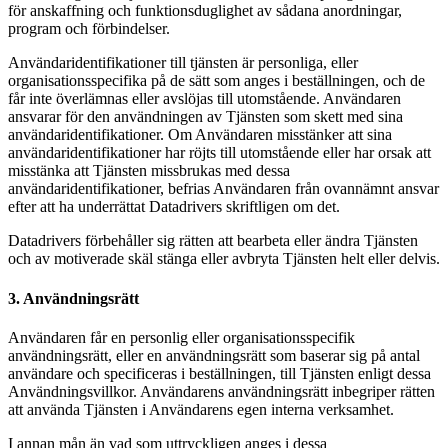
för anskaffning och funktionsduglighet av sådana anordningar,
program och förbindelser.
Användaridentifikationer till tjänsten är personliga, eller
organisationsspecifika på de sätt som anges i beställningen, och de
får inte överlämnas eller avslöjas till utomstående. Användaren
ansvarar för den användningen av Tjänsten som skett med sina
användaridentifikationer. Om Användaren misstänker att sina
användaridentifikationer har röjts till utomstående eller har orsak att
misstänka att Tjänsten missbrukas med dessa
användaridentifikationer, befrias Användaren från ovannämnt ansvar
efter att ha underrättat Datadrivers skriftligen om det.
Datadrivers förbehåller sig rätten att bearbeta eller ändra Tjänsten
och av motiverade skäl stänga eller avbryta Tjänsten helt eller delvis.
3. Användningsrätt
Användaren får en personlig eller organisationsspecifik
användningsrätt, eller en användningsrätt som baserar sig på antal
användare och specificeras i beställningen, till Tjänsten enligt dessa
Användningsvillkor. Användarens användningsrätt inbegriper rätten
att använda Tjänsten i Användarens egen interna verksamhet.
I annan mån än vad som uttryckligen anges i dessa