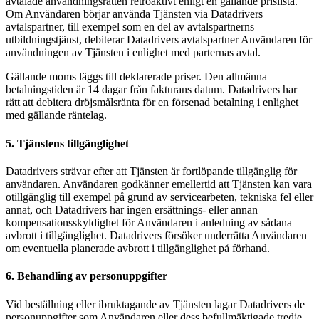
avtalade användningsrätten retroaktivt enligt en gällande prislista.
Om Användaren börjar använda Tjänsten via Datadrivers
avtalspartner, till exempel som en del av avtalspartnerns
utbildningstjänst, debiterar Datadrivers avtalspartner Användaren för
användningen av Tjänsten i enlighet med parternas avtal.
Gällande moms läggs till deklarerade priser. Den allmänna
betalningstiden är 14 dagar från fakturans datum. Datadrivers har
rätt att debitera dröjsmålsränta för en försenad betalning i enlighet
med gällande räntelag.
5. Tjänstens tillgänglighet
Datadrivers strävar efter att Tjänsten är fortlöpande tillgänglig för
användaren. Användaren godkänner emellertid att Tjänsten kan vara
otillgänglig till exempel på grund av servicearbeten, tekniska fel eller
annat, och Datadrivers har ingen ersättnings- eller annan
kompensationsskyldighet för Användaren i anledning av sådana
avbrott i tillgänglighet. Datadrivers försöker underrätta Användaren
om eventuella planerade avbrott i tillgänglighet på förhand.
6. Behandling av personuppgifter
Vid beställning eller ibruktagande av Tjänsten lagar Datadrivers de
personuppgifter som Användaren eller dess befullmäktigade tredje