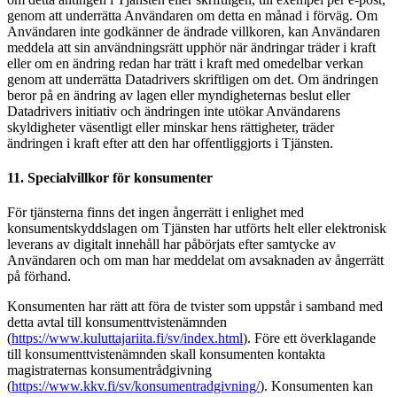
genom att underrätta Användaren om detta en månad i förväg. Om
Användaren inte godkänner de ändrade villkoren, kan Användaren
meddela att sin användningsrätt upphör när ändringar träder i kraft
eller om en ändring redan har trätt i kraft med omedelbar verkan
genom att underrätta Datadrivers skriftligen om det. Om ändringen
beror på en ändring av lagen eller myndigheternas beslut eller
Datadrivers initiativ och ändringen inte utökar Användarens
skyldigheter väsentligt eller minskar hens rättigheter, träder
ändringen i kraft efter att den har offentliggjorts i Tjänsten.
11. Specialvillkor för konsumenter
För tjänsterna finns det ingen ångerrätt i enlighet med
konsumentskyddslagen om Tjänsten har utförts helt eller elektronisk
leverans av digitalt innehåll har påbörjats efter samtycke av
Användaren och om man har meddelat om avsaknaden av ångerrätt
på förhand.
Konsumenten har rätt att föra de tvister som uppstår i samband med
detta avtal till konsumenttvistenämnden
(
https://www.kuluttajariita.fi/sv/index.html
). Före ett överklagande
till konsumenttvistenämnden skall konsumenten kontakta
magistraternas konsumentrådgivning
(
https://www.kkv.fi/sv/konsumentradgivning/
). Konsumenten kan