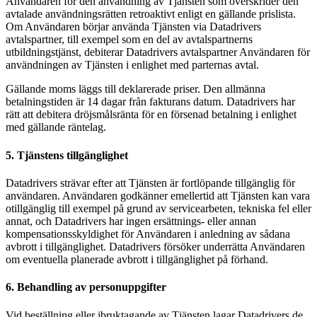
Användaren för den användning av Tjänsten som överskrider den
avtalade användningsrätten retroaktivt enligt en gällande prislista.
Om Användaren börjar använda Tjänsten via Datadrivers
avtalspartner, till exempel som en del av avtalspartnerns
utbildningstjänst, debiterar Datadrivers avtalspartner Användaren för
användningen av Tjänsten i enlighet med parternas avtal.
Gällande moms läggs till deklarerade priser. Den allmänna
betalningstiden är 14 dagar från fakturans datum. Datadrivers har
rätt att debitera dröjsmålsränta för en försenad betalning i enlighet
med gällande räntelag.
5. Tjänstens tillgänglighet
Datadrivers strävar efter att Tjänsten är fortlöpande tillgänglig för
användaren. Användaren godkänner emellertid att Tjänsten kan vara
otillgänglig till exempel på grund av servicearbeten, tekniska fel eller
annat, och Datadrivers har ingen ersättnings- eller annan
kompensationsskyldighet för Användaren i anledning av sådana
avbrott i tillgänglighet. Datadrivers försöker underrätta Användaren
om eventuella planerade avbrott i tillgänglighet på förhand.
6. Behandling av personuppgifter
Vid beställning eller ibruktagande av Tjänsten lagar Datadrivers de