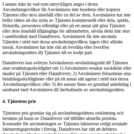
I annan mån än vad som uttryckligen anges i dessa
Användningsvillkor får Användaren inte bearbeta eller kopiera
Tjänsten eller dess innehåll eller en del av dem. Användaren har inte
heller rätten att dra nytta av Tjänsten kommersiellt eller dela, sprida,
förmedla, presentera offentligt eller på ett annat sätt göra Tjänsten
eller dess innehåll tillgängliga för allmänheten, såvida detta inte sker
i samförstånd med Datadrivers. Användaren får inte använda
Tjänsten i strid mot dessa användningsvillkor, lagen eller allmän
moral. Användaren har inte rätt att överlåta eller överföra
användningsrätten till Tjänsten till en tredje part.
Datadrivers kan avbryta Användarens användningsrätt till Tjänsten
utan ersättningsskyldighet om 1) Användaren orsakar nackdelar eller
skador på Tjänsten eller Datadrivers; 2) Användaren försummar sina
betalningsskyldigheter eller på ett annat sätt agerar i strid mot dessa
Användningsvillkor; eller 3) det annars finns en grundad anledning i
samband med Användaren till återkallande av användningsrätten.
4. Tjänstens pris
Tjänstens pris grundar sig på användningsrättens omfattning och
bestäms på basis av Datadrivers vid tillfället aktuella prislista.
Kostnader för användningen av Tjänsten faktureras enligt avtalade
faktureringsperioder i förväg. Datadrivers har rätt att debitera