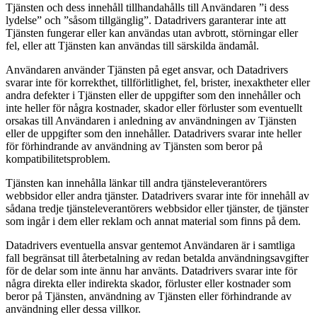
Tjänsten och dess innehåll tillhandahålls till Användaren ”i dess
lydelse” och ”såsom tillgänglig”. Datadrivers garanterar inte att
Tjänsten fungerar eller kan användas utan avbrott, störningar eller
fel, eller att Tjänsten kan användas till särskilda ändamål.
Användaren använder Tjänsten på eget ansvar, och Datadrivers
svarar inte för korrekthet, tillförlitlighet, fel, brister, inexaktheter eller
andra defekter i Tjänsten eller de uppgifter som den innehåller och
inte heller för några kostnader, skador eller förluster som eventuellt
orsakas till Användaren i anledning av användningen av Tjänsten
eller de uppgifter som den innehåller. Datadrivers svarar inte heller
för förhindrande av användning av Tjänsten som beror på
kompatibilitetsproblem.
Tjänsten kan innehålla länkar till andra tjänsteleverantörers
webbsidor eller andra tjänster. Datadrivers svarar inte för innehåll av
sådana tredje tjänsteleverantörers webbsidor eller tjänster, de tjänster
som ingår i dem eller reklam och annat material som finns på dem.
Datadrivers eventuella ansvar gentemot Användaren är i samtliga
fall begränsat till återbetalning av redan betalda användningsavgifter
för de delar som inte ännu har använts. Datadrivers svarar inte för
några direkta eller indirekta skador, förluster eller kostnader som
beror på Tjänsten, användning av Tjänsten eller förhindrande av
användning eller dessa villkor.