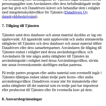
personuppgifter som Användaren eller dess befullmäktigade tredje
part har givit och Datadrivers kräver och behandlar dem i enlighet
med integritetsskyddsvillkor för Tjänsten (
Datadrivers Oy
dataskyddsbeskrivning
).
7. Tillgång till Tjänsten
Tjänsten samt dess databaser och annat material skyddas av lag om
upphovsrätt. All äganderätt samt upphovsrätt och andra immateriella
rättigheter till Tjänsten och dess databaser och annat material tillhör
Datadrivers eller dess samarbetspartner. Användaren får tillgång till
Tjänsten endast i enlighet med dessa användningsvillkor, och
Användaren får inte några andra rättigheter till Tjänsten än
användningsrätt i enlighet med dessa Användningsvillkor, såvida
inte annat överenskommits skriftligen mellan parterna.
På tredje parters program eller andra material som eventuellt ingår i
Tjänsten tillämpas endast sådan tredje parts licens- eller andra
användningsvillkor. Datadrivers svarar inte för immateriella eller
andra rättigheter till det material som en tredje part har importerat
eller producerat till Tjänsten eller för eventuella krav på dem.
8. Ansvarsbegränsningar