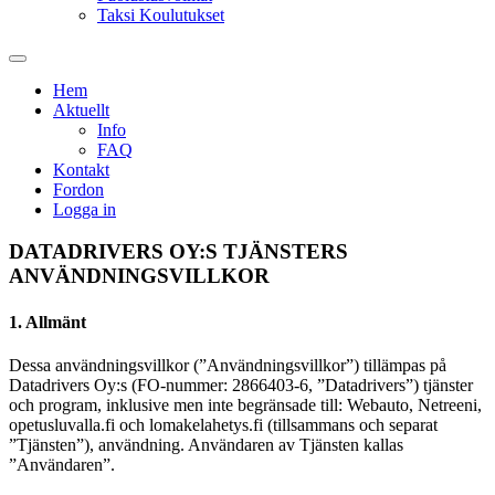
Taksi Koulutukset
Hem
Aktuellt
Info
FAQ
Kontakt
Fordon
Logga in
DATADRIVERS OY:S TJÄNSTERS
ANVÄNDNINGSVILLKOR
1. Allmänt
Dessa användningsvillkor (”Användningsvillkor”) tillämpas på
Datadrivers Oy:s (FO-nummer: 2866403-6, ”Datadrivers”) tjänster
och program, inklusive men inte begränsade till: Webauto, Netreeni,
opetusluvalla.fi och lomakelahetys.fi (tillsammans och separat
”Tjänsten”), användning. Användaren av Tjänsten kallas
”Användaren”.