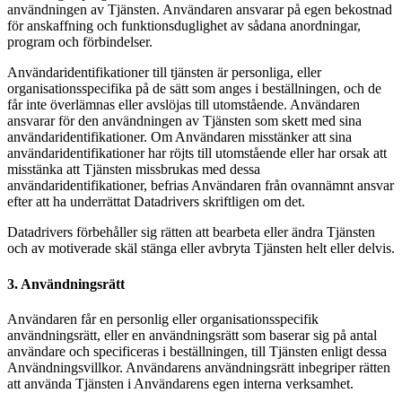
användningen av Tjänsten. Användaren ansvarar på egen bekostnad
för anskaffning och funktionsduglighet av sådana anordningar,
program och förbindelser.
Användaridentifikationer till tjänsten är personliga, eller
organisationsspecifika på de sätt som anges i beställningen, och de
får inte överlämnas eller avslöjas till utomstående. Användaren
ansvarar för den användningen av Tjänsten som skett med sina
användaridentifikationer. Om Användaren misstänker att sina
användaridentifikationer har röjts till utomstående eller har orsak att
misstänka att Tjänsten missbrukas med dessa
användaridentifikationer, befrias Användaren från ovannämnt ansvar
efter att ha underrättat Datadrivers skriftligen om det.
Datadrivers förbehåller sig rätten att bearbeta eller ändra Tjänsten
och av motiverade skäl stänga eller avbryta Tjänsten helt eller delvis.
3. Användningsrätt
Användaren får en personlig eller organisationsspecifik
användningsrätt, eller en användningsrätt som baserar sig på antal
användare och specificeras i beställningen, till Tjänsten enligt dessa
Användningsvillkor. Användarens användningsrätt inbegriper rätten
att använda Tjänsten i Användarens egen interna verksamhet.