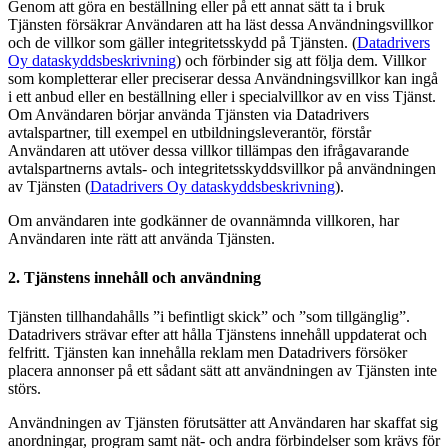
Genom att göra en beställning eller på ett annat sätt ta i bruk
Tjänsten försäkrar Användaren att ha läst dessa Användningsvillkor
och de villkor som gäller integritetsskydd på Tjänsten. (
Datadrivers
Oy dataskyddsbeskrivning
) och förbinder sig att följa dem. Villkor
som kompletterar eller preciserar dessa Användningsvillkor kan ingå
i ett anbud eller en beställning eller i specialvillkor av en viss Tjänst.
Om Användaren börjar använda Tjänsten via Datadrivers
avtalspartner, till exempel en utbildningsleverantör, förstår
Användaren att utöver dessa villkor tillämpas den ifrågavarande
avtalspartnerns avtals- och integritetsskyddsvillkor på användningen
av Tjänsten (
Datadrivers Oy dataskyddsbeskrivning
).
Om användaren inte godkänner de ovannämnda villkoren, har
Användaren inte rätt att använda Tjänsten.
2. Tjänstens innehåll och användning
Tjänsten tillhandahålls ”i befintligt skick” och ”som tillgänglig”.
Datadrivers strävar efter att hålla Tjänstens innehåll uppdaterat och
felfritt. Tjänsten kan innehålla reklam men Datadrivers försöker
placera annonser på ett sådant sätt att användningen av Tjänsten inte
störs.
Användningen av Tjänsten förutsätter att Användaren har skaffat sig
anordningar, program samt nät- och andra förbindelser som krävs för