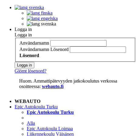
svenska
finska
engelska
svenska
Logga in
Logga in
Användarnamn
Användarnamn
Lösenord
Lösenord
Logga in
Glömt lösenord?
Huom. Ammattipätevyyden jatkokoulutus verkossa
osoitteessa:
webauto.fi
WEBAUTO
Epic Autokoulu Turku
Epic Autokoulu Turku
Alla
Epic Autokoulu Loimaa
Liikennekoulu Väisänen