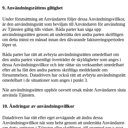
9. Användningsrättens giltighet
Under förutsättning att Användaren följer dessa Användningsvillkor,
är den användningsrätt som beviljats till Användaren för användning
av Tjänsten giltig tills vidare. Båda parter kan säga upp
användningsrätten genom att underrätta den andra parten skriftligen
om detta minst en månad innan den dåvarande faktureringsperioden
löper ut.
Båda parter har rätt att avbryta användningsrätten omedelbart om
den andra parten väsentligt överträder de skyldigheter som anges i
dessa Användningsvillkor och inte rättar sin verksamhet omedelbart
efter att ha fått den andra partens skriftliga meddelande om
försummelsen. Datadrivers har också rätt att avbryta användningsrätt
omedelbart i de situationer som anges i punkt 3.
När användningsrätten upphör oavsett orsak måste Användaren sluta
använda Tjänsten.
10. Ändringar av användningsvillkor
Datadrivers har rätt efter eget avvägande att ändra dessa
Användningsvillkor när som helst genom att underrätta Användaren
om detta antingen i Tjänsten eller skriftligen, till exempel per e-post,