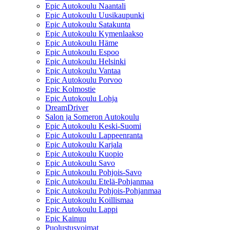
Epic Autokoulu Naantali
Epic Autokoulu Uusikaupunki
Epic Autokoulu Satakunta
Epic Autokoulu Kymenlaakso
Epic Autokoulu Häme
Epic Autokoulu Espoo
Epic Autokoulu Helsinki
Epic Autokoulu Vantaa
Epic Autokoulu Porvoo
Epic Kolmostie
Epic Autokoulu Lohja
DreamDriver
Salon ja Someron Autokoulu
Epic Autokoulu Keski-Suomi
Epic Autokoulu Lappeenranta
Epic Autokoulu Karjala
Epic Autokoulu Kuopio
Epic Autokoulu Savo
Epic Autokoulu Pohjois-Savo
Epic Autokoulu Etelä-Pohjanmaa
Epic Autokoulu Pohjois-Pohjanmaa
Epic Autokoulu Koillismaa
Epic Autokoulu Lappi
Epic Kainuu
Puolustusvoimat