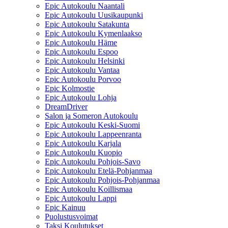
Epic Autokoulu Naantali
Epic Autokoulu Uusikaupunki
Epic Autokoulu Satakunta
Epic Autokoulu Kymenlaakso
Epic Autokoulu Häme
Epic Autokoulu Espoo
Epic Autokoulu Helsinki
Epic Autokoulu Vantaa
Epic Autokoulu Porvoo
Epic Kolmostie
Epic Autokoulu Lohja
DreamDriver
Salon ja Someron Autokoulu
Epic Autokoulu Keski-Suomi
Epic Autokoulu Lappeenranta
Epic Autokoulu Karjala
Epic Autokoulu Kuopio
Epic Autokoulu Pohjois-Savo
Epic Autokoulu Etelä-Pohjanmaa
Epic Autokoulu Pohjois-Pohjanmaa
Epic Autokoulu Koillismaa
Epic Autokoulu Lappi
Epic Kainuu
Puolustusvoimat
Taksi Koulutukset