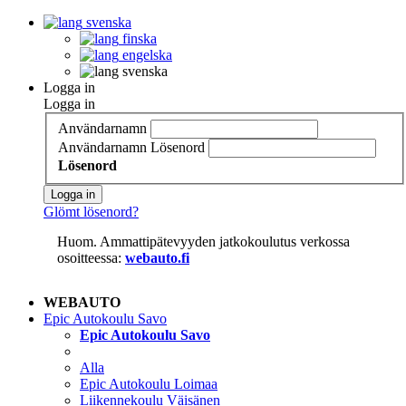
svenska
finska
engelska
svenska
Logga in
Logga in
Användarnamn
Användarnamn
Lösenord
Lösenord
Logga in
Glömt lösenord?
Huom. Ammattipätevyyden jatkokoulutus verkossa
osoitteessa:
webauto.fi
WEBAUTO
Epic Autokoulu Savo
Epic Autokoulu Savo
Alla
Epic Autokoulu Loimaa
Liikennekoulu Väisänen