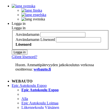
svenska
finska
engelska
svenska
Logga in
Logga in
Användarnamn
Användarnamn
Lösenord
Lösenord
Logga in
Glömt lösenord?
Huom. Ammattipätevyyden jatkokoulutus verkossa
osoitteessa:
webauto.fi
WEBAUTO
Epic Autokoulu Espoo
Epic Autokoulu Espoo
Alla
Epic Autokoulu Loimaa
Liikennekoulu Väisänen