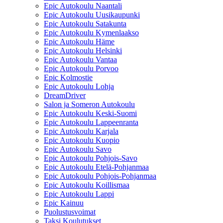
Epic Autokoulu Naantali
Epic Autokoulu Uusikaupunki
Epic Autokoulu Satakunta
Epic Autokoulu Kymenlaakso
Epic Autokoulu Häme
Epic Autokoulu Helsinki
Epic Autokoulu Vantaa
Epic Autokoulu Porvoo
Epic Kolmostie
Epic Autokoulu Lohja
DreamDriver
Salon ja Someron Autokoulu
Epic Autokoulu Keski-Suomi
Epic Autokoulu Lappeenranta
Epic Autokoulu Karjala
Epic Autokoulu Kuopio
Epic Autokoulu Savo
Epic Autokoulu Pohjois-Savo
Epic Autokoulu Etelä-Pohjanmaa
Epic Autokoulu Pohjois-Pohjanmaa
Epic Autokoulu Koillismaa
Epic Autokoulu Lappi
Epic Kainuu
Puolustusvoimat
Taksi Koulutukset