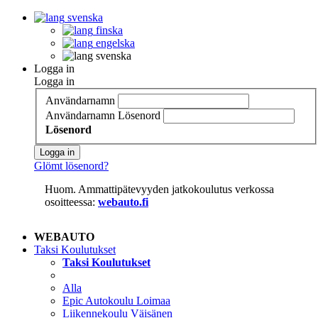
svenska
finska
engelska
svenska
Logga in
Logga in
Användarnamn
Användarnamn
Lösenord
Lösenord
Logga in
Glömt lösenord?
Huom. Ammattipätevyyden jatkokoulutus verkossa
osoitteessa:
webauto.fi
WEBAUTO
Taksi Koulutukset
Taksi Koulutukset
Alla
Epic Autokoulu Loimaa
Liikennekoulu Väisänen