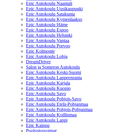
Epic Autokoulu Naantali
Epic Autokoulu Uusikaupunki
Epic Autokoulu Satakunta
Epic Autokoulu Kymenlaakso
Epic Autokoulu Häme
Epic Autokoulu Espoo
Epic Autokoulu Helsinki
Epic Autokoulu Vantaa
Epic Autokoulu Porvoo
Epic Kolmostie
Epic Autokoulu Lohja
DreamDriver
Salon ja Someron Autokoulu
Epic Autokoulu Keski-Suomi
Epic Autokoulu Lappeenranta
Epic Autokoulu Karjala
Epic Autokoulu Kuopio
Epic Autokoulu Savo
Epic Autokoulu Pohjois-Savo
Epic Autokoulu Etelä-Pohjanmaa
Epic Autokoulu Pohjois-Pohjanmaa
Epic Autokoulu Koillismaa
Epic Autokoulu Lappi
Epic Kainuu
Puolustusvoimat