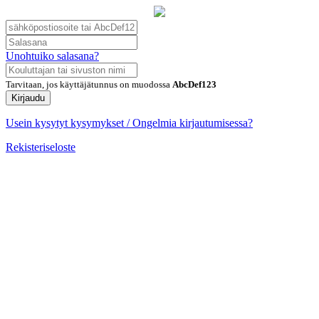
Unohtuiko salasana?
Tarvitaan, jos käyttäjätunnus on muodossa
AbcDef123
Kirjaudu
Usein kysytyt kysymykset / Ongelmia kirjautumisessa?
Rekisteriseloste