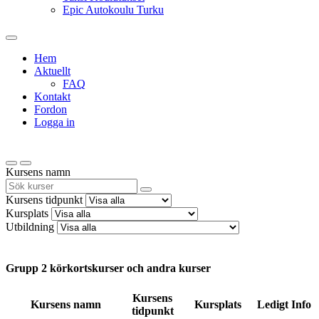
Epic Autokoulu Turku
Hem
Aktuellt
FAQ
Kontakt
Fordon
Logga in
Kursens namn
Kursens tidpunkt
Kursplats
Utbildning
Grupp 2 körkortskurser och andra kurser
Kursens
Kursens namn
Kursplats
Ledigt
Info
tidpunkt