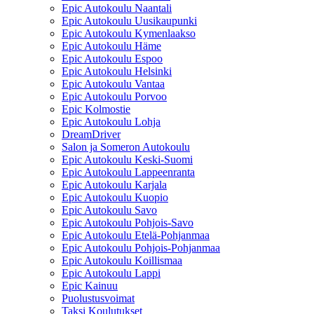
Epic Autokoulu Naantali
Epic Autokoulu Uusikaupunki
Epic Autokoulu Kymenlaakso
Epic Autokoulu Häme
Epic Autokoulu Espoo
Epic Autokoulu Helsinki
Epic Autokoulu Vantaa
Epic Autokoulu Porvoo
Epic Kolmostie
Epic Autokoulu Lohja
DreamDriver
Salon ja Someron Autokoulu
Epic Autokoulu Keski-Suomi
Epic Autokoulu Lappeenranta
Epic Autokoulu Karjala
Epic Autokoulu Kuopio
Epic Autokoulu Savo
Epic Autokoulu Pohjois-Savo
Epic Autokoulu Etelä-Pohjanmaa
Epic Autokoulu Pohjois-Pohjanmaa
Epic Autokoulu Koillismaa
Epic Autokoulu Lappi
Epic Kainuu
Puolustusvoimat
Taksi Koulutukset