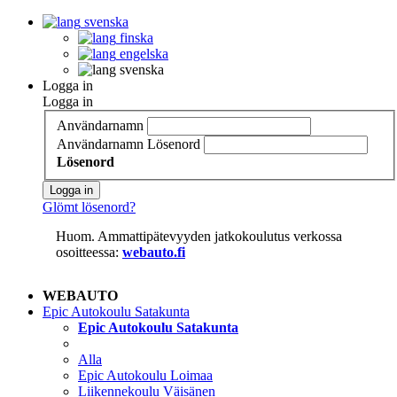
svenska
finska
engelska
svenska
Logga in
Logga in
Användarnamn
Användarnamn
Lösenord
Lösenord
Logga in
Glömt lösenord?
Huom. Ammattipätevyyden jatkokoulutus verkossa
osoitteessa:
webauto.fi
WEBAUTO
Epic Autokoulu Satakunta
Epic Autokoulu Satakunta
Alla
Epic Autokoulu Loimaa
Liikennekoulu Väisänen