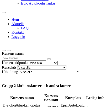
Epic Autokoulu Turku
Hem
Aktuellt
FAQ
Kontakt
Logga in
Kursens namn
Kursens tidpunkt
Kursplats
Utbildning
Grupp 2 körkortskurser och andra kurser
Kursens
Kursens namn
Kursplats
Ledigt
Info
tidpunkt
D-ajokorttiluokan opetus
Epic Autokoulu