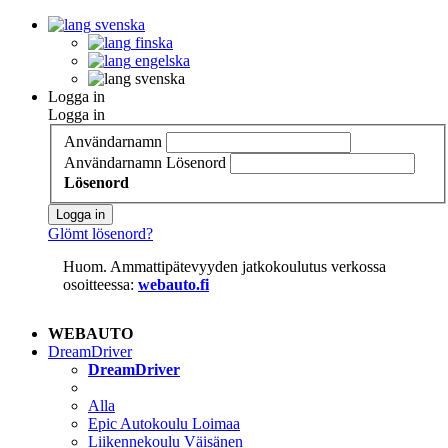
svenska
finska
engelska
svenska
Logga in
Logga in
Användarnamn
Användarnamn
Lösenord
Lösenord
Logga in
Glömt lösenord?
Huom. Ammattipätevyyden jatkokoulutus verkossa
osoitteessa:
webauto.fi
WEBAUTO
DreamDriver
DreamDriver
Alla
Epic Autokoulu Loimaa
Liikennekoulu Väisänen