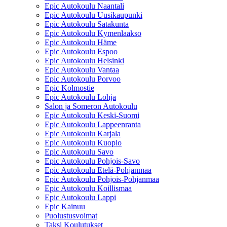
Epic Autokoulu Naantali
Epic Autokoulu Uusikaupunki
Epic Autokoulu Satakunta
Epic Autokoulu Kymenlaakso
Epic Autokoulu Häme
Epic Autokoulu Espoo
Epic Autokoulu Helsinki
Epic Autokoulu Vantaa
Epic Autokoulu Porvoo
Epic Kolmostie
Epic Autokoulu Lohja
Salon ja Someron Autokoulu
Epic Autokoulu Keski-Suomi
Epic Autokoulu Lappeenranta
Epic Autokoulu Karjala
Epic Autokoulu Kuopio
Epic Autokoulu Savo
Epic Autokoulu Pohjois-Savo
Epic Autokoulu Etelä-Pohjanmaa
Epic Autokoulu Pohjois-Pohjanmaa
Epic Autokoulu Koillismaa
Epic Autokoulu Lappi
Epic Kainuu
Puolustusvoimat
Taksi Koulutukset