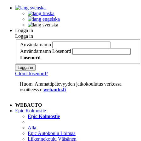
svenska
finska
engelska
svenska
Logga in
Logga in
Användarnamn
Användarnamn
Lösenord
Lösenord
Logga in
Glömt lösenord?
Huom. Ammattipätevyyden jatkokoulutus verkossa
osoitteessa:
webauto.fi
WEBAUTO
Epic Kolmostie
Epic Kolmostie
Alla
Epic Autokoulu Loimaa
Liikennekoulu Väisänen