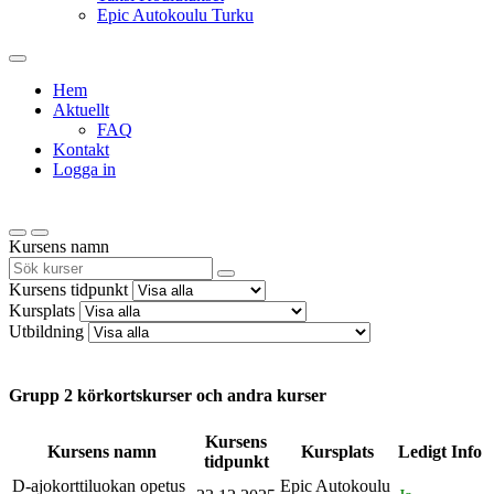
Epic Autokoulu Turku
Hem
Aktuellt
FAQ
Kontakt
Logga in
Kursens namn
Kursens tidpunkt
Kursplats
Utbildning
Grupp 2 körkortskurser och andra kurser
Kursens
Kursens namn
Kursplats
Ledigt
Info
tidpunkt
D-ajokorttiluokan opetus
Epic Autokoulu