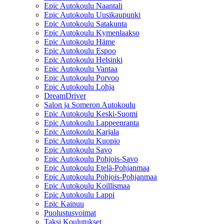
Epic Autokoulu Naantali
Epic Autokoulu Uusikaupunki
Epic Autokoulu Satakunta
Epic Autokoulu Kymenlaakso
Epic Autokoulu Häme
Epic Autokoulu Espoo
Epic Autokoulu Helsinki
Epic Autokoulu Vantaa
Epic Autokoulu Porvoo
Epic Autokoulu Lohja
DreamDriver
Salon ja Someron Autokoulu
Epic Autokoulu Keski-Suomi
Epic Autokoulu Lappeenranta
Epic Autokoulu Karjala
Epic Autokoulu Kuopio
Epic Autokoulu Savo
Epic Autokoulu Pohjois-Savo
Epic Autokoulu Etelä-Pohjanmaa
Epic Autokoulu Pohjois-Pohjanmaa
Epic Autokoulu Koillismaa
Epic Autokoulu Lappi
Epic Kainuu
Puolustusvoimat
Taksi Koulutukset