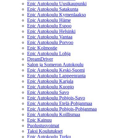
Epic Autokoulu Uusikaupunki
Epic Autokoulu Satakunta
Epic Autokoulu Kymenlaakso
Epic Autokoulu Häme
Epic Autokoulu Espoo
Epic Autokoulu Helsinki
Epic Autokoulu Vantaa
Epic Autokoulu Porvoo
Epic Kolmostie
Epic Autokoulu Lohja
DreamDriver
Salon ja Someron Autokoulu
Epic Autokoulu Keski-Suomi
Epic Autokoulu Lappeenranta
Epic Autokoulu Karjala
Epic Autokoulu Kuopio
Epic Autokoulu Savo
Epic Autokoulu Pohjois-Savo
Epic Autokoulu Etelä-Pohjanmaa
Epic Autokoulu Pohjois-Pohjanmaa
Epic Autokoulu Koillismaa
Epic Kainuu
Puolustusvoimat
Taksi Koulutukset
Epic Autokoulu Turku