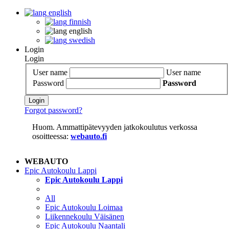
english
finnish
english
swedish
Login
Login
User name
User name
Password
Password
Login
Forgot password?
Huom. Ammattipätevyyden jatkokoulutus verkossa
osoitteessa:
webauto.fi
WEBAUTO
Epic Autokoulu Lappi
Epic Autokoulu Lappi
All
Epic Autokoulu Loimaa
Liikennekoulu Väisänen
Epic Autokoulu Naantali