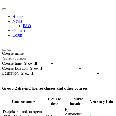
Home
News
FAQ
Contact
Login
Course name
Course time
Course location
Education
Group 2 driving license classes and other courses
Course
Course
Course name
Vacancy
Info
time
location
Epic
D-ajokorttiluokan opetus
Autokoulu