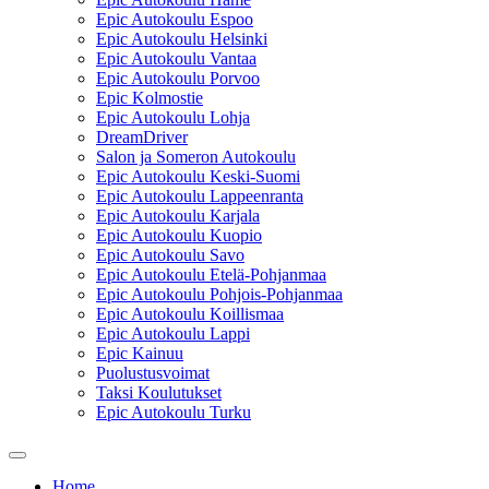
Epic Autokoulu Espoo
Epic Autokoulu Helsinki
Epic Autokoulu Vantaa
Epic Autokoulu Porvoo
Epic Kolmostie
Epic Autokoulu Lohja
DreamDriver
Salon ja Someron Autokoulu
Epic Autokoulu Keski-Suomi
Epic Autokoulu Lappeenranta
Epic Autokoulu Karjala
Epic Autokoulu Kuopio
Epic Autokoulu Savo
Epic Autokoulu Etelä-Pohjanmaa
Epic Autokoulu Pohjois-Pohjanmaa
Epic Autokoulu Koillismaa
Epic Autokoulu Lappi
Epic Kainuu
Puolustusvoimat
Taksi Koulutukset
Epic Autokoulu Turku
Home