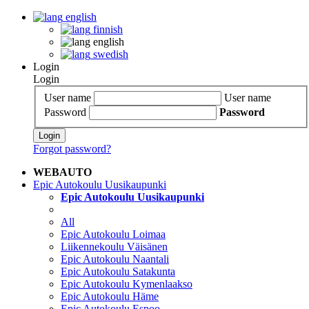
english
finnish
english
swedish
Login
Login
User name
User name
Password
Password
Login
Forgot password?
WEBAUTO
Epic Autokoulu Uusikaupunki
Epic Autokoulu Uusikaupunki
All
Epic Autokoulu Loimaa
Liikennekoulu Väisänen
Epic Autokoulu Naantali
Epic Autokoulu Satakunta
Epic Autokoulu Kymenlaakso
Epic Autokoulu Häme
Epic Autokoulu Espoo