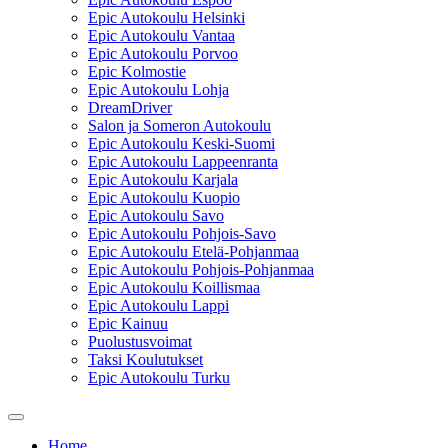
Epic Autokoulu Helsinki
Epic Autokoulu Vantaa
Epic Autokoulu Porvoo
Epic Kolmostie
Epic Autokoulu Lohja
DreamDriver
Salon ja Someron Autokoulu
Epic Autokoulu Keski-Suomi
Epic Autokoulu Lappeenranta
Epic Autokoulu Karjala
Epic Autokoulu Kuopio
Epic Autokoulu Savo
Epic Autokoulu Pohjois-Savo
Epic Autokoulu Etelä-Pohjanmaa
Epic Autokoulu Pohjois-Pohjanmaa
Epic Autokoulu Koillismaa
Epic Autokoulu Lappi
Epic Kainuu
Puolustusvoimat
Taksi Koulutukset
Epic Autokoulu Turku
Home