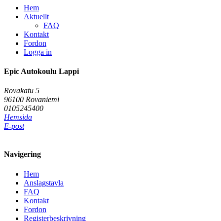
Hem
Aktuellt
FAQ
Kontakt
Fordon
Logga in
Epic Autokoulu Lappi
Rovakatu 5
96100 Rovaniemi
0105245400
Hemsida
E-post
Navigering
Hem
Anslagstavla
FAQ
Kontakt
Fordon
Registerbeskrivning