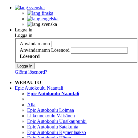
svenska
finska
engelska
svenska
Logga in
Logga in
Användarnamn
Användarnamn
Lösenord
Lösenord
Logga in
Glömt lösenord?
WEBAUTO
Epic Autokoulu Naantali
Epic Autokoulu Naantali
Alla
Epic Autokoulu Loimaa
Liikennekoulu Väisänen
Epic Autokoulu Uusikaupunki
Epic Autokoulu Satakunta
Epic Autokoulu Kymenlaakso
Epic Autokoulu Häme