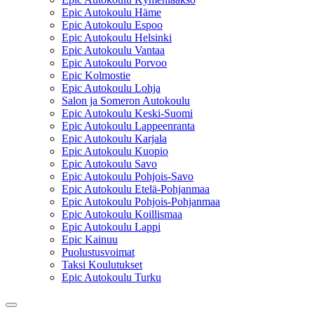
Epic Autokoulu Häme
Epic Autokoulu Espoo
Epic Autokoulu Helsinki
Epic Autokoulu Vantaa
Epic Autokoulu Porvoo
Epic Kolmostie
Epic Autokoulu Lohja
Salon ja Someron Autokoulu
Epic Autokoulu Keski-Suomi
Epic Autokoulu Lappeenranta
Epic Autokoulu Karjala
Epic Autokoulu Kuopio
Epic Autokoulu Savo
Epic Autokoulu Pohjois-Savo
Epic Autokoulu Etelä-Pohjanmaa
Epic Autokoulu Pohjois-Pohjanmaa
Epic Autokoulu Koillismaa
Epic Autokoulu Lappi
Epic Kainuu
Puolustusvoimat
Taksi Koulutukset
Epic Autokoulu Turku