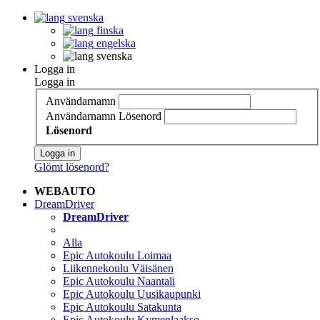
svenska
finska
engelska
svenska
Logga in
Logga in
Användarnamn
Användarnamn
Lösenord
Lösenord
Logga in
Glömt lösenord?
WEBAUTO
DreamDriver
DreamDriver
Alla
Epic Autokoulu Loimaa
Liikennekoulu Väisänen
Epic Autokoulu Naantali
Epic Autokoulu Uusikaupunki
Epic Autokoulu Satakunta
Epic Autokoulu Kymenlaakso