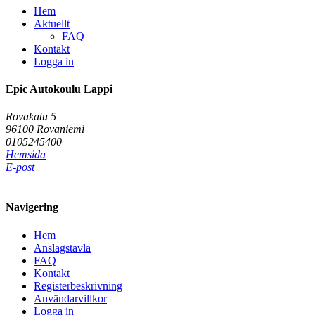
Hem
Aktuellt
FAQ
Kontakt
Logga in
Epic Autokoulu Lappi
Rovakatu 5
96100 Rovaniemi
0105245400
Hemsida
E-post
Navigering
Hem
Anslagstavla
FAQ
Kontakt
Registerbeskrivning
Användarvillkor
Logga in