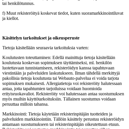
tai henkilötunnus.
f) Muut rekisteröityä koskevat tiedot, kuten suoramarkkinointiluvat
ja kiellot.
Käsittelyn tarkoitukset ja oikeusperuste
Tietoja käsitellään seuraavia tarkoituksia varten:
Koulutusten toteuttaminen: Edellä mainittuja tietoja käsitellään
koulutusta koskevan sopimuksen täyttämiseksi, ml. henkilön
luotettavaan tunnistamiseen, rekisteröidyn kanssa tapahtuvaan
viestintään ja palveluiden laskutukseen. Ilman tähdellä merkittyjä
pakollisia tietoja koulutusta tai Webauto-palvelua ei voida tarjota
sopimuksen mukaisesti. Allergiatietoja voi rekisteröity halutessaan
antaa, jotta tapahtumien tarjoiluissa voidaan huomioida
erityisruokavaliot. Rekisteröity voi halutessaan antaa suostumuksen
myös muihin käyttötarkoituksiin. Tällainen suostumus voidaan
peruuttaa milloin tahansa.
Markkinointi: Tietoja käytetään rekisterinpitäjän tuotteiden ja
palveluiden markkinointiin. Tällöin käsittely perustuu rekisteröidyn
antamaan suostumukseen tai rekisterinpitäjän oikeutettuun etuun.