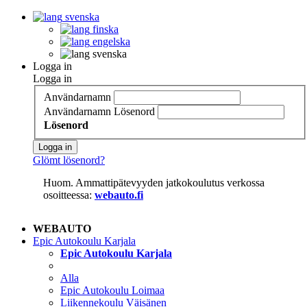
svenska
finska
engelska
svenska
Logga in
Logga in
Användarnamn
Användarnamn
Lösenord
Lösenord
Logga in
Glömt lösenord?
Huom. Ammattipätevyyden jatkokoulutus verkossa
osoitteessa:
webauto.fi
WEBAUTO
Epic Autokoulu Karjala
Epic Autokoulu Karjala
Alla
Epic Autokoulu Loimaa
Liikennekoulu Väisänen