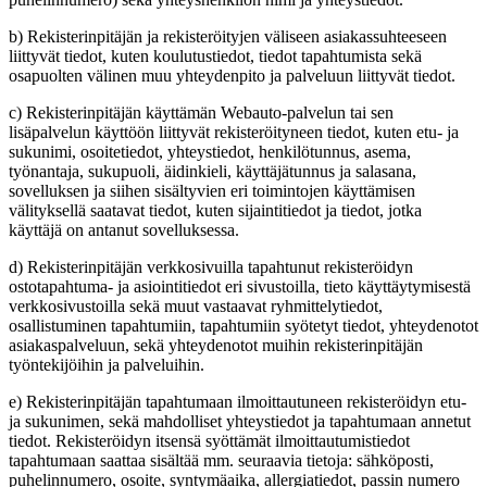
b) Rekisterinpitäjän ja rekisteröityjen väliseen asiakassuhteeseen
liittyvät tiedot, kuten koulutustiedot, tiedot tapahtumista sekä
osapuolten välinen muu yhteydenpito ja palveluun liittyvät tiedot.
c) Rekisterinpitäjän käyttämän Webauto-palvelun tai sen
lisäpalvelun käyttöön liittyvät rekisteröityneen tiedot, kuten etu- ja
sukunimi, osoitetiedot, yhteystiedot, henkilötunnus, asema,
työnantaja, sukupuoli, äidinkieli, käyttäjätunnus ja salasana,
sovelluksen ja siihen sisältyvien eri toimintojen käyttämisen
välityksellä saatavat tiedot, kuten sijaintitiedot ja tiedot, jotka
käyttäjä on antanut sovelluksessa.
d) Rekisterinpitäjän verkkosivuilla tapahtunut rekisteröidyn
ostotapahtuma- ja asiointitiedot eri sivustoilla, tieto käyttäytymisestä
verkkosivustoilla sekä muut vastaavat ryhmittelytiedot,
osallistuminen tapahtumiin, tapahtumiin syötetyt tiedot, yhteydenotot
asiakaspalveluun, sekä yhteydenotot muihin rekisterinpitäjän
työntekijöihin ja palveluihin.
e) Rekisterinpitäjän tapahtumaan ilmoittautuneen rekisteröidyn etu-
ja sukunimen, sekä mahdolliset yhteystiedot ja tapahtumaan annetut
tiedot. Rekisteröidyn itsensä syöttämät ilmoittautumistiedot
tapahtumaan saattaa sisältää mm. seuraavia tietoja: sähköposti,
puhelinnumero, osoite, syntymäaika, allergiatiedot, passin numero