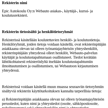
Rekisterin nimi
Epic Autokoulu Oy:n Webauto asiakas-, käyttäjä-, kurssi- ja
koulutusrekisteri.
Rekisterin tietosisältö ja henkilötietoryhmät
Rekisterissä käsitellään koulutettavien henkilö- ja koulutustietoja.
Henkilöryhmät, joiden tietoja voidaan käsitellä, ovat rekisterinpitäjän
asiakkaana olevan tai olleen työnantajayhteisön yhteyshenkilöt,
rekisterinpitäjään yhteydessä olleet henkilöt, Webauto-palvelun
käyttäjät ja koulutustapahtumaan osallistuneet. Tiedot kerätään
lähtökohtaisesti rekisteröidyltä itseltään koulutustapahtumiin
ilmoittautumisen ja osallistumisen, tai Webautoon kirjautumisen
yhteydessä.
Rekisterissä voidaan käsitellä muun muassa seuraaviin tietoryhmiin
sisältyviä rekisterin käyttötarkoituksen kannalta tarpeellisia tietoja:
a) Rekisterinpitäjän asiakkaana olevan tai olleen työnantajayhteisön
perustiedot, kuten nimi ja yhteystiedot (osoite, sähköpostiosoite,
puhelinnumero) sekä yhteyshenkilön nimi ja yhteystiedot.