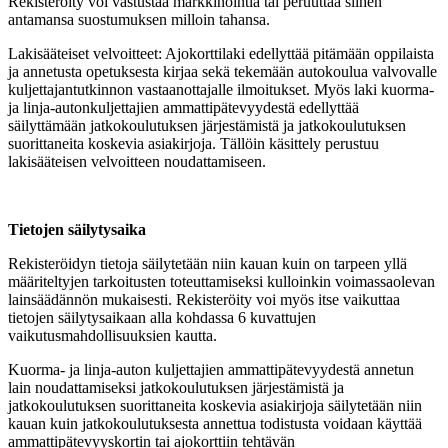
Rekisteröity voi vastustaa markkinointia tai peruuttaa siihen
antamansa suostumuksen milloin tahansa.
Lakisääteiset velvoitteet: Ajokorttilaki edellyttää pitämään oppilaista
ja annetusta opetuksesta kirjaa sekä tekemään autokoulua valvovalle
kuljettajantutkinnon vastaanottajalle ilmoitukset. Myös laki kuorma-
ja linja-autonkuljettajien ammattipätevyydestä edellyttää
säilyttämään jatkokoulutuksen järjestämistä ja jatkokoulutuksen
suorittaneita koskevia asiakirjoja. Tällöin käsittely perustuu
lakisääteisen velvoitteen noudattamiseen.
Tietojen säilytysaika
Rekisteröidyn tietoja säilytetään niin kauan kuin on tarpeen yllä
määriteltyjen tarkoitusten toteuttamiseksi kulloinkin voimassaolevan
lainsäädännön mukaisesti. Rekisteröity voi myös itse vaikuttaa
tietojen säilytysaikaan alla kohdassa 6 kuvattujen
vaikutusmahdollisuuksien kautta.
Kuorma- ja linja-auton kuljettajien ammattipätevyydestä annetun
lain noudattamiseksi jatkokoulutuksen järjestämistä ja
jatkokoulutuksen suorittaneita koskevia asiakirjoja säilytetään niin
kauan kuin jatkokoulutuksesta annettua todistusta voidaan käyttää
ammattipätevyyskortin tai ajokorttiin tehtävän