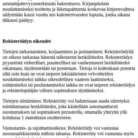
ammattipätevyysmerkinnän hakemiseen. Kirjanpitolain
noudattamiseksi tositteita ja liiketapahtumia koskevaa kirjeenvaihtoa
säilytetään kuusi vuotta sen kalenterivuoden lopusta, jonka aikana
tilikausi päättyy.
Rekisteröidyn oikeudet
Tietojen tarkastaminen, korjaaminen ja poistaminen: Rekisteröidyllä
on oikeus tarkastaa hänestä tallennetut henkilötiedot. Rekisteröidyn
pyynnöstä virheelliset, puutteelliset tai vanhentuneet henkilötiedot
oikaistaan, täydennetään tai poistetaan. Tietoja ei kuitenkaan poisteta
siltä osin kuin ne ovat tarpeen lakisääteisten velvoitteiden
noudattamiseksi taikka oikeudellisen vaateen laatimiseksi,
esittämiseksi tai puolustamiseksi taikka ne ovat tarpeen rekisteröidyn
ja rekisterinpitäjän välisen sopimuksen täyttämiseksi.
Tietojen siirtäminen: Rekisteröity voi halutessaan saada siirretyksi
toimittamansa henkilötiedot, joita käsitellään automaattisesti
suostumuksen tai sopimuksen perusteella, ottamalla yhteyttä yllä
kohdassa 1 mainittuun osoitteeseen.
Vastustamis- ja rajoittamisoikeus: Rekisteröidy voi vastustaa
suoramarkkinointia milloin tahansa. Rekisteröity voi vastustaa myös