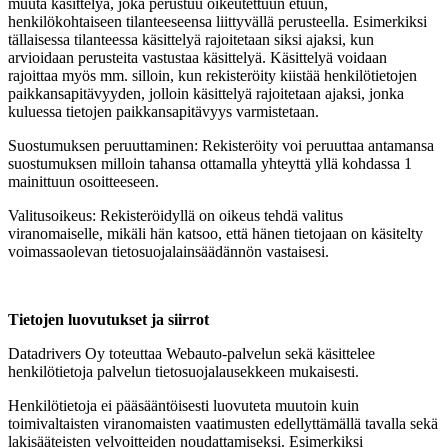
muuta käsittelyä, joka perustuu oikeutettuun etuun,
henkilökohtaiseen tilanteeseensa liittyvällä perusteella. Esimerkiksi
tällaisessa tilanteessa käsittelyä rajoitetaan siksi ajaksi, kun
arvioidaan perusteita vastustaa käsittelyä. Käsittelyä voidaan
rajoittaa myös mm. silloin, kun rekisteröity kiistää henkilötietojen
paikkansapitävyyden, jolloin käsittelyä rajoitetaan ajaksi, jonka
kuluessa tietojen paikkansapitävyys varmistetaan.
Suostumuksen peruuttaminen: Rekisteröity voi peruuttaa antamansa
suostumuksen milloin tahansa ottamalla yhteyttä yllä kohdassa 1
mainittuun osoitteeseen.
Valitusoikeus: Rekisteröidyllä on oikeus tehdä valitus
viranomaiselle, mikäli hän katsoo, että hänen tietojaan on käsitelty
voimassaolevan tietosuojalainsäädännön vastaisesi.
Tietojen luovutukset ja siirrot
Datadrivers Oy toteuttaa Webauto-palvelun sekä käsittelee
henkilötietoja palvelun tietosuojalausekkeen mukaisesti.
Henkilötietoja ei pääsääntöisesti luovuteta muutoin kuin
toimivaltaisten viranomaisten vaatimusten edellyttämällä tavalla sekä
lakisääteisten velvoitteiden noudattamiseksi. Esimerkiksi