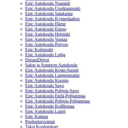
Epic Autokoulu Naantali
Epic Autokoulu Uusikaupunki
Epic Autokoulu Satakunta
Epic Autokoulu Kymenlaakso
Epic Autokoulu Häme
Epic Autokoulu Espoo
Epic Autokoulu Helsinki
Epic Autokoulu Vantaa
Epic Autokoulu Porvoo
Epic Kolmostie
Epic Autokoulu Lohja
DreamDriver
Salon ja Someron Autokoulu
Epic Autokoulu Keski-Suomi
Epic Autokoulu Lappeenranta
Epic Autokoulu Kuopio
Epic Autokoulu Savo
Epic Autokoulu Pohjois-Savo
Epic Autokoulu Etelä-Pohjanmaa
Epic Autokoulu Pohjois-Pohjanmaa
Epic Autokoulu Koillismaa
Epic Autokoulu Lappi
Epic Kainuu
Puolustusvoimat
Taksi Koulutukset