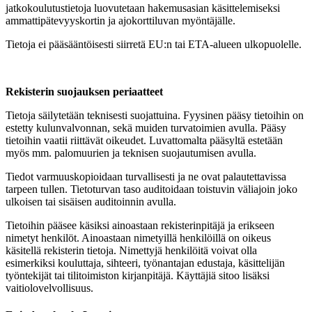
jatkokoulutustietoja luovutetaan hakemusasian käsittelemiseksi
ammattipätevyyskortin ja ajokorttiluvan myöntäjälle.
Tietoja ei pääsääntöisesti siirretä EU:n tai ETA-alueen ulkopuolelle.
Rekisterin suojauksen periaatteet
Tietoja säilytetään teknisesti suojattuina. Fyysinen pääsy tietoihin on
estetty kulunvalvonnan, sekä muiden turvatoimien avulla. Pääsy
tietoihin vaatii riittävät oikeudet. Luvattomalta pääsyltä estetään
myös mm. palomuurien ja teknisen suojautumisen avulla.
Tiedot varmuuskopioidaan turvallisesti ja ne ovat palautettavissa
tarpeen tullen. Tietoturvan taso auditoidaan toistuvin väliajoin joko
ulkoisen tai sisäisen auditoinnin avulla.
Tietoihin pääsee käsiksi ainoastaan rekisterinpitäjä ja erikseen
nimetyt henkilöt. Ainoastaan nimetyillä henkilöillä on oikeus
käsitellä rekisterin tietoja. Nimettyjä henkilöitä voivat olla
esimerkiksi kouluttaja, sihteeri, työnantajan edustaja, käsittelijän
työntekijät tai tilitoimiston kirjanpitäjä. Käyttäjiä sitoo lisäksi
vaitiolovelvollisuus.