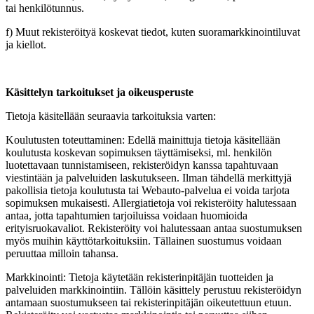
tai henkilötunnus.
f) Muut rekisteröityä koskevat tiedot, kuten suoramarkkinointiluvat
ja kiellot.
Käsittelyn tarkoitukset ja oikeusperuste
Tietoja käsitellään seuraavia tarkoituksia varten:
Koulutusten toteuttaminen: Edellä mainittuja tietoja käsitellään
koulutusta koskevan sopimuksen täyttämiseksi, ml. henkilön
luotettavaan tunnistamiseen, rekisteröidyn kanssa tapahtuvaan
viestintään ja palveluiden laskutukseen. Ilman tähdellä merkittyjä
pakollisia tietoja koulutusta tai Webauto-palvelua ei voida tarjota
sopimuksen mukaisesti. Allergiatietoja voi rekisteröity halutessaan
antaa, jotta tapahtumien tarjoiluissa voidaan huomioida
erityisruokavaliot. Rekisteröity voi halutessaan antaa suostumuksen
myös muihin käyttötarkoituksiin. Tällainen suostumus voidaan
peruuttaa milloin tahansa.
Markkinointi: Tietoja käytetään rekisterinpitäjän tuotteiden ja
palveluiden markkinointiin. Tällöin käsittely perustuu rekisteröidyn
antamaan suostumukseen tai rekisterinpitäjän oikeutettuun etuun.