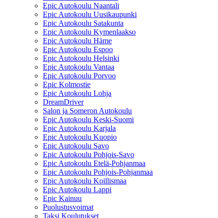
Epic Autokoulu Naantali
Epic Autokoulu Uusikaupunki
Epic Autokoulu Satakunta
Epic Autokoulu Kymenlaakso
Epic Autokoulu Häme
Epic Autokoulu Espoo
Epic Autokoulu Helsinki
Epic Autokoulu Vantaa
Epic Autokoulu Porvoo
Epic Kolmostie
Epic Autokoulu Lohja
DreamDriver
Salon ja Someron Autokoulu
Epic Autokoulu Keski-Suomi
Epic Autokoulu Karjala
Epic Autokoulu Kuopio
Epic Autokoulu Savo
Epic Autokoulu Pohjois-Savo
Epic Autokoulu Etelä-Pohjanmaa
Epic Autokoulu Pohjois-Pohjanmaa
Epic Autokoulu Koillismaa
Epic Autokoulu Lappi
Epic Kainuu
Puolustusvoimat
Taksi Koulutukset