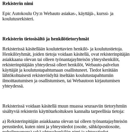
Rekisterin nimi
Epic Autokoulu Oy:n Webauto asiakas-, käyttäjä-, kurssi- ja
koulutusrekisteri.
Rekisterin tietosisältö ja henkilötietoryhmät
Rekisterissä käsitellään koulutettavien henkilö- ja koulutustietoja.
Henkilöryhmät, joiden tietoja voidaan käsitellä, ovat rekisterinpitäjän
asiakkaana olevan tai olleen työnantajayhteisön yhteyshenkilöt,
rekisterinpitäjään yhteydessä olleet henkilöt, Webauto-palvelun
käyttäjät ja koulutustapahtumaan osallistuneet. Tiedot kerätään
lähtökohtaisesti rekisteröidyltä itseltään koulutustapahtumiin
ilmoittautumisen ja osallistumisen, tai Webautoon kirjautumisen
yhteydessä.
Rekisterissä voidaan käsitellä muun muassa seuraaviin tietoryhmiin
sisältyviä rekisterin käyttötarkoituksen kannalta tarpeellisia tietoja:
a) Rekisterinpitäjän asiakkaana olevan tai olleen työnantajayhteisön
perustiedot, kuten nimi ja yhteystiedot (osoite, sähköpostiosoite,
puhelinnumero) sekä yhteyshenkilön nimi ja yhteystiedot.