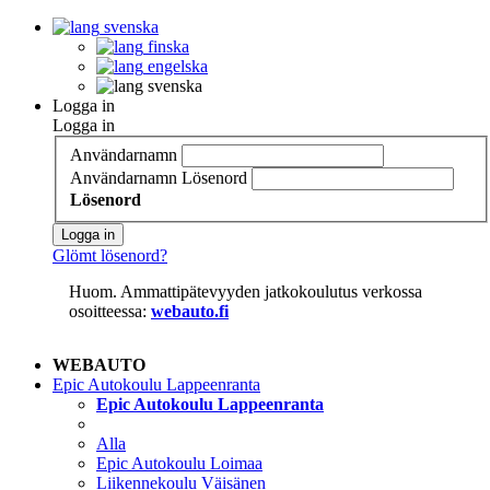
svenska
finska
engelska
svenska
Logga in
Logga in
Användarnamn
Användarnamn
Lösenord
Lösenord
Logga in
Glömt lösenord?
Huom. Ammattipätevyyden jatkokoulutus verkossa
osoitteessa:
webauto.fi
WEBAUTO
Epic Autokoulu Lappeenranta
Epic Autokoulu Lappeenranta
Alla
Epic Autokoulu Loimaa
Liikennekoulu Väisänen