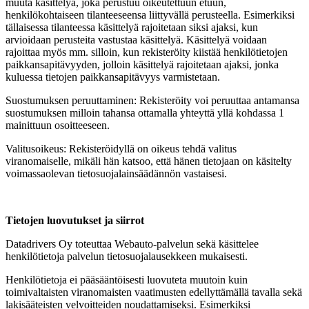
muuta käsittelyä, joka perustuu oikeutettuun etuun,
henkilökohtaiseen tilanteeseensa liittyvällä perusteella. Esimerkiksi
tällaisessa tilanteessa käsittelyä rajoitetaan siksi ajaksi, kun
arvioidaan perusteita vastustaa käsittelyä. Käsittelyä voidaan
rajoittaa myös mm. silloin, kun rekisteröity kiistää henkilötietojen
paikkansapitävyyden, jolloin käsittelyä rajoitetaan ajaksi, jonka
kuluessa tietojen paikkansapitävyys varmistetaan.
Suostumuksen peruuttaminen: Rekisteröity voi peruuttaa antamansa
suostumuksen milloin tahansa ottamalla yhteyttä yllä kohdassa 1
mainittuun osoitteeseen.
Valitusoikeus: Rekisteröidyllä on oikeus tehdä valitus
viranomaiselle, mikäli hän katsoo, että hänen tietojaan on käsitelty
voimassaolevan tietosuojalainsäädännön vastaisesi.
Tietojen luovutukset ja siirrot
Datadrivers Oy toteuttaa Webauto-palvelun sekä käsittelee
henkilötietoja palvelun tietosuojalausekkeen mukaisesti.
Henkilötietoja ei pääsääntöisesti luovuteta muutoin kuin
toimivaltaisten viranomaisten vaatimusten edellyttämällä tavalla sekä
lakisääteisten velvoitteiden noudattamiseksi. Esimerkiksi