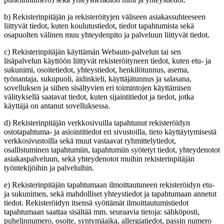
b) Rekisterinpitäjän ja rekisteröityjen väliseen asiakassuhteeseen
liittyvät tiedot, kuten koulutustiedot, tiedot tapahtumista sekä
osapuolten välinen muu yhteydenpito ja palveluun liittyvät tiedot.
c) Rekisterinpitäjän käyttämän Webauto-palvelun tai sen
lisäpalvelun käyttöön liittyvät rekisteröityneen tiedot, kuten etu- ja
sukunimi, osoitetiedot, yhteystiedot, henkilötunnus, asema,
työnantaja, sukupuoli, äidinkieli, käyttäjätunnus ja salasana,
sovelluksen ja siihen sisältyvien eri toimintojen käyttämisen
välityksellä saatavat tiedot, kuten sijaintitiedot ja tiedot, jotka
käyttäjä on antanut sovelluksessa.
d) Rekisterinpitäjän verkkosivuilla tapahtunut rekisteröidyn
ostotapahtuma- ja asiointitiedot eri sivustoilla, tieto käyttäytymisestä
verkkosivustoilla sekä muut vastaavat ryhmittelytiedot,
osallistuminen tapahtumiin, tapahtumiin syötetyt tiedot, yhteydenotot
asiakaspalveluun, sekä yhteydenotot muihin rekisterinpitäjän
työntekijöihin ja palveluihin.
e) Rekisterinpitäjän tapahtumaan ilmoittautuneen rekisteröidyn etu-
ja sukunimen, sekä mahdolliset yhteystiedot ja tapahtumaan annetut
tiedot. Rekisteröidyn itsensä syöttämät ilmoittautumistiedot
tapahtumaan saattaa sisältää mm. seuraavia tietoja: sähköposti,
puhelinnumero, osoite, syntymäaika, allergiatiedot, passin numero