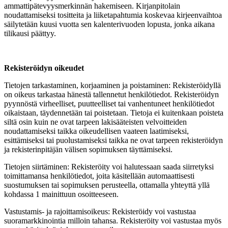
ammattipätevyysmerkinnän hakemiseen. Kirjanpitolain
noudattamiseksi tositteita ja liiketapahtumia koskevaa kirjeenvaihtoa
säilytetään kuusi vuotta sen kalenterivuoden lopusta, jonka aikana
tilikausi päättyy.
Rekisteröidyn oikeudet
Tietojen tarkastaminen, korjaaminen ja poistaminen: Rekisteröidyllä
on oikeus tarkastaa hänestä tallennetut henkilötiedot. Rekisteröidyn
pyynnöstä virheelliset, puutteelliset tai vanhentuneet henkilötiedot
oikaistaan, täydennetään tai poistetaan. Tietoja ei kuitenkaan poisteta
siltä osin kuin ne ovat tarpeen lakisääteisten velvoitteiden
noudattamiseksi taikka oikeudellisen vaateen laatimiseksi,
esittämiseksi tai puolustamiseksi taikka ne ovat tarpeen rekisteröidyn
ja rekisterinpitäjän välisen sopimuksen täyttämiseksi.
Tietojen siirtäminen: Rekisteröity voi halutessaan saada siirretyksi
toimittamansa henkilötiedot, joita käsitellään automaattisesti
suostumuksen tai sopimuksen perusteella, ottamalla yhteyttä yllä
kohdassa 1 mainittuun osoitteeseen.
Vastustamis- ja rajoittamisoikeus: Rekisteröidy voi vastustaa
suoramarkkinointia milloin tahansa. Rekisteröity voi vastustaa myös