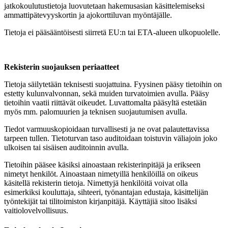
jatkokoulutustietoja luovutetaan hakemusasian käsittelemiseksi
ammattipätevyyskortin ja ajokorttiluvan myöntäjälle.
Tietoja ei pääsääntöisesti siirretä EU:n tai ETA-alueen ulkopuolelle.
Rekisterin suojauksen periaatteet
Tietoja säilytetään teknisesti suojattuina. Fyysinen pääsy tietoihin on
estetty kulunvalvonnan, sekä muiden turvatoimien avulla. Pääsy
tietoihin vaatii riittävät oikeudet. Luvattomalta pääsyltä estetään
myös mm. palomuurien ja teknisen suojautumisen avulla.
Tiedot varmuuskopioidaan turvallisesti ja ne ovat palautettavissa
tarpeen tullen. Tietoturvan taso auditoidaan toistuvin väliajoin joko
ulkoisen tai sisäisen auditoinnin avulla.
Tietoihin pääsee käsiksi ainoastaan rekisterinpitäjä ja erikseen
nimetyt henkilöt. Ainoastaan nimetyillä henkilöillä on oikeus
käsitellä rekisterin tietoja. Nimettyjä henkilöitä voivat olla
esimerkiksi kouluttaja, sihteeri, työnantajan edustaja, käsittelijän
työntekijät tai tilitoimiston kirjanpitäjä. Käyttäjiä sitoo lisäksi
vaitiolovelvollisuus.