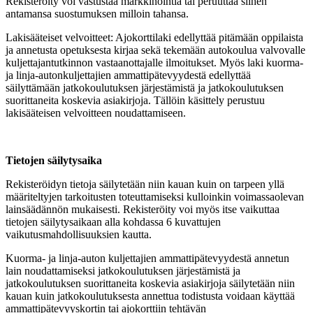
Rekisteröity voi vastustaa markkinointia tai peruuttaa siihen
antamansa suostumuksen milloin tahansa.
Lakisääteiset velvoitteet: Ajokorttilaki edellyttää pitämään oppilaista
ja annetusta opetuksesta kirjaa sekä tekemään autokoulua valvovalle
kuljettajantutkinnon vastaanottajalle ilmoitukset. Myös laki kuorma-
ja linja-autonkuljettajien ammattipätevyydestä edellyttää
säilyttämään jatkokoulutuksen järjestämistä ja jatkokoulutuksen
suorittaneita koskevia asiakirjoja. Tällöin käsittely perustuu
lakisääteisen velvoitteen noudattamiseen.
Tietojen säilytysaika
Rekisteröidyn tietoja säilytetään niin kauan kuin on tarpeen yllä
määriteltyjen tarkoitusten toteuttamiseksi kulloinkin voimassaolevan
lainsäädännön mukaisesti. Rekisteröity voi myös itse vaikuttaa
tietojen säilytysaikaan alla kohdassa 6 kuvattujen
vaikutusmahdollisuuksien kautta.
Kuorma- ja linja-auton kuljettajien ammattipätevyydestä annetun
lain noudattamiseksi jatkokoulutuksen järjestämistä ja
jatkokoulutuksen suorittaneita koskevia asiakirjoja säilytetään niin
kauan kuin jatkokoulutuksesta annettua todistusta voidaan käyttää
ammattipätevyyskortin tai ajokorttiin tehtävän