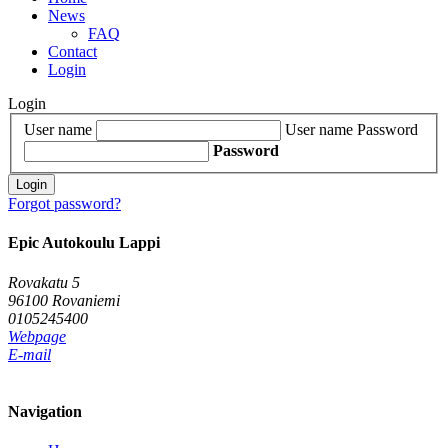
News
FAQ
Contact
Login
Login
User name
User name
Password
Password
Login
Forgot password?
Epic Autokoulu Lappi
Rovakatu 5
96100 Rovaniemi
0105245400
Webpage
E-mail
Navigation