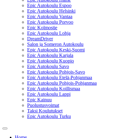
Epic Autokoulu Espoo
Epic Autokoulu Helsinki
Epic Autokoulu Vantaa
Epic Autokoulu Porvoo
Epic Kolmostie
Epic Autokoulu Lohja
DreamDriver
Salon ja Someron Autokoulu
Epic Autokoulu Keski-Suomi
Epic Autokoulu Karjala
Epic Autokoulu Kuopio
Epic Autokoulu Savo
Epic Autokoulu Pohjois-Savo
Epic Autokoulu Etelä-Pohjanmaa
Epic Autokoulu Pohjois-Pohjanmaa
Epic Autokoulu Koillismaa
Epic Autokoulu Lappi
Epic Kainuu
Puolustusvoimat
Taksi Koulutukset
Epic Autokoulu Turku
Home