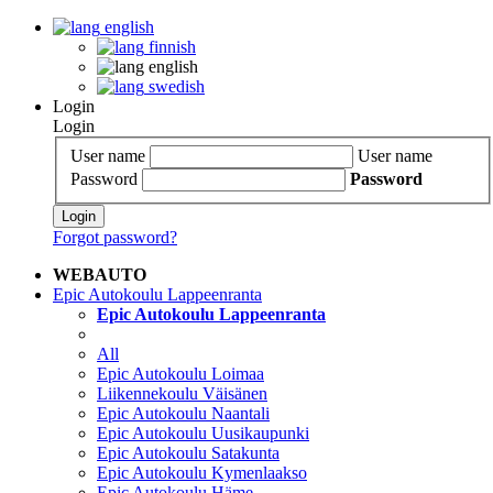
english
finnish
english
swedish
Login
Login
User name
User name
Password
Password
Login
Forgot password?
WEBAUTO
Epic Autokoulu Lappeenranta
Epic Autokoulu Lappeenranta
All
Epic Autokoulu Loimaa
Liikennekoulu Väisänen
Epic Autokoulu Naantali
Epic Autokoulu Uusikaupunki
Epic Autokoulu Satakunta
Epic Autokoulu Kymenlaakso
Epic Autokoulu Häme