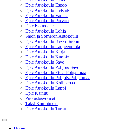
Epic Autokoulu Espoo
Epic Autokoulu Helsinki
Epic Autokoulu Vantaa
Epic Autokoulu Porvoo
Epic Kolmostie
Epic Autokoulu Lohja
Salon ja Someron Autokoulu
Epic Autokoulu Keski-Suomi
Epic Autokoulu Lappeenranta
Epic Autokoulu Karjala
Epic Autokoulu Kuopio
Epic Autokoulu Savo
Epic Autokoulu Pohjois-Savo
Epic Autokoulu Etelä-Pohjanmaa
Epic Autokoulu Pohjois-Pohjanmaa
Epic Autokoulu Koillismaa
Epic Autokoulu Lappi
Epic Kainuu
Puolustusvoimat
Taksi Koulutukset
Epic Autokoulu Turku
Home