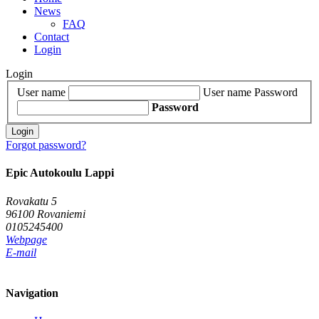
News
FAQ
Contact
Login
Login
User name
User name
Password
Password
Login
Forgot password?
Epic Autokoulu Lappi
Rovakatu 5
96100 Rovaniemi
0105245400
Webpage
E-mail
Navigation