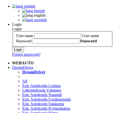
english
finnish
english
swedish
Login
Login
User name
User name
Password
Password
Login
Forgot password?
WEBAUTO
DreamDriver
DreamDriver
All
Epic Autokoulu Loimaa
Liikennekoulu Väisänen
Epic Autokoulu Naantali
Epic Autokoulu Uusikaupunki
Epic Autokoulu Satakunta
Epic Autokoulu Kymenlaakso
Epic Autokoulu Häme