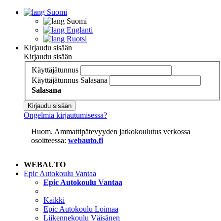
Suomi
Suomi
Englanti
Ruotsi
Kirjaudu sisään
Kirjaudu sisään
Käyttäjätunnus
Käyttäjätunnus
Salasana
Salasana
Kirjaudu sisään
Ongelmia kirjautumisessa?
Huom. Ammattipätevyyden jatkokoulutus verkossa
osoitteessa:
webauto.fi
WEBAUTO
Epic Autokoulu Vantaa
Epic Autokoulu Vantaa
Kaikki
Epic Autokoulu Loimaa
Liikennekoulu Väisänen