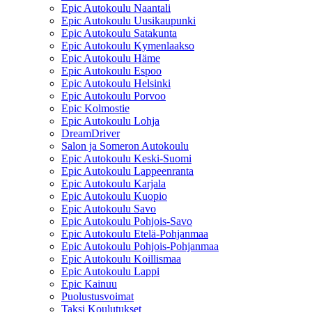
Epic Autokoulu Naantali
Epic Autokoulu Uusikaupunki
Epic Autokoulu Satakunta
Epic Autokoulu Kymenlaakso
Epic Autokoulu Häme
Epic Autokoulu Espoo
Epic Autokoulu Helsinki
Epic Autokoulu Porvoo
Epic Kolmostie
Epic Autokoulu Lohja
DreamDriver
Salon ja Someron Autokoulu
Epic Autokoulu Keski-Suomi
Epic Autokoulu Lappeenranta
Epic Autokoulu Karjala
Epic Autokoulu Kuopio
Epic Autokoulu Savo
Epic Autokoulu Pohjois-Savo
Epic Autokoulu Etelä-Pohjanmaa
Epic Autokoulu Pohjois-Pohjanmaa
Epic Autokoulu Koillismaa
Epic Autokoulu Lappi
Epic Kainuu
Puolustusvoimat
Taksi Koulutukset