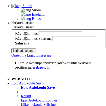
Suomi
Suomi
Englanti
Ruotsi
Kirjaudu sisään
Kirjaudu sisään
Käyttäjätunnus
Käyttäjätunnus
Salasana
Salasana
Kirjaudu sisään
Ongelmia kirjautumisessa?
Huom. Ammattipätevyyden jatkokoulutus verkossa
osoitteessa:
webauto.fi
WEBAUTO
Epic Autokoulu Savo
Epic Autokoulu Savo
Kaikki
Epic Autokoulu Loimaa
Liikennekoulu Väisänen