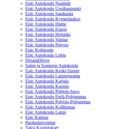
Epic Autokoulu Naantali
Epic Autokoulu Uusikaupunki
Epic Autokoulu Satakunta
Epic Autokoulu Kymenlaakso
Epic Autokoulu Häme
Epic Autokoulu Espoo
Epic Autokoulu Helsinki
Epic Autokoulu Vantaa
Epic Autokoulu Porvoo
Epic Kolmostie
Epic Autokoulu Lohja
DreamDriver
Salon ja Someron Autokoulu
Epic Autokoulu Keski-Suomi
Epic Autokoulu Lappeenranta
Epic Autokoulu Karjala
Epic Autokoulu Kuopio
Epic Autokoulu Pohjois-Savo
Epic Autokoulu Etelä-Pohjanmaa
Epic Autokoulu Pohjois-Pohjanmaa
Epic Autokoulu Koillismaa
Epic Autokoulu Lappi
Epic Kainuu
Puolustusvoimat
Taksi Koulutukset