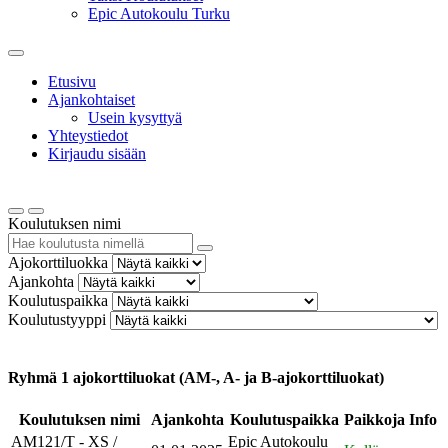
Epic Autokoulu Turku
Etusivu
Ajankohtaiset
Usein kysyttyä
Yhteystiedot
Kirjaudu sisään
Koulutuksen nimi
Ajokorttiluokka
Ajankohta
Koulutuspaikka
Koulutustyyppi
Ryhmä 1 ajokorttiluokat (AM-, A- ja B-ajokorttiluokat)
Koulutuksen nimi
Ajankohta
Koulutuspaikka
Paikkoja
Info
AM121/T - XS /
Epic Autokoulu