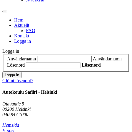
Hem
Aktuellt
FAQ
Kontakt
Logga in
Logga in
Användarnamn
Användarnamn
Lösenord
Lösenord
Logga in
Glömt lösenord?
Autokoulu Safiiri - Helsinki
Otavantie 5
00200 Helsinki
040 847 1000
Hemsida
E-post