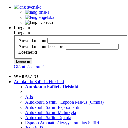
svenska
finska
engelska
svenska
Logga in
Logga in
Användarnamn
Användarnamn
Lösenord
Lösenord
Logga in
Glömt lösenord?
WEBAUTO
Autokoulu Safiiri - Helsinki
Autokoulu Safiiri - Helsinki
Alla
Autokoulu Safiiri - Espoon keskus (Omnia)
Autokoulu Safiiri Espoonlahti
Autokoulu Safiiri Matinkylä
Autokoulu Safiiri Tapiola
Espoon Ammattipätevyyskoulutus Safiiri
Jyväskylä