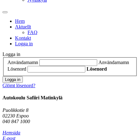
Hem
Aktuellt
FAQ
Kontakt
Logga in
Logga in
Användarnamn
Användarnamn
Lösenord
Lösenord
Logga in
Glömt lösenord?
Autokoulu Safiiri Matinkylä
Puolikkotie 8
02230 Espoo
040 847 1000
Hemsida
E-post