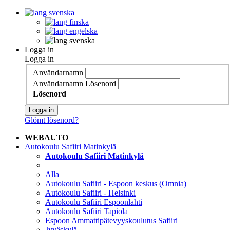
svenska
finska
engelska
svenska
Logga in
Logga in
Användarnamn
Användarnamn
Lösenord
Lösenord
Logga in
Glömt lösenord?
WEBAUTO
Autokoulu Safiiri Matinkylä
Autokoulu Safiiri Matinkylä
Alla
Autokoulu Safiiri - Espoon keskus (Omnia)
Autokoulu Safiiri - Helsinki
Autokoulu Safiiri Espoonlahti
Autokoulu Safiiri Tapiola
Espoon Ammattipätevyyskoulutus Safiiri
Jyväskylä