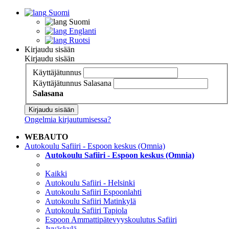
Suomi
Suomi
Englanti
Ruotsi
Kirjaudu sisään
Kirjaudu sisään
Käyttäjätunnus
Käyttäjätunnus
Salasana
Salasana
Kirjaudu sisään
Ongelmia kirjautumisessa?
WEBAUTO
Autokoulu Safiiri - Espoon keskus (Omnia)
Autokoulu Safiiri - Espoon keskus (Omnia)
Kaikki
Autokoulu Safiiri - Helsinki
Autokoulu Safiiri Espoonlahti
Autokoulu Safiiri Matinkylä
Autokoulu Safiiri Tapiola
Espoon Ammattipätevyyskoulutus Safiiri
Jyväskylä