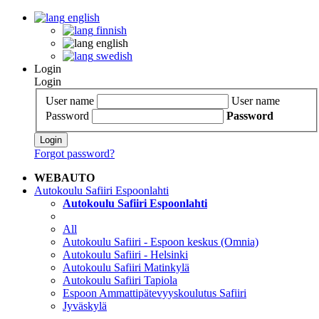
english
finnish
english
swedish
Login
Login
User name
User name
Password
Password
Login
Forgot password?
WEBAUTO
Autokoulu Safiiri Espoonlahti
Autokoulu Safiiri Espoonlahti
All
Autokoulu Safiiri - Espoon keskus (Omnia)
Autokoulu Safiiri - Helsinki
Autokoulu Safiiri Matinkylä
Autokoulu Safiiri Tapiola
Espoon Ammattipätevyyskoulutus Safiiri
Jyväskylä