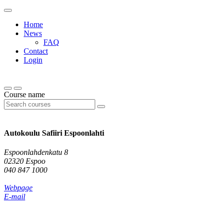
Home
News
FAQ
Contact
Login
Course name
Autokoulu Safiiri Espoonlahti
Espoonlahdenkatu 8
02320 Espoo
040 847 1000
Webpage
E-mail