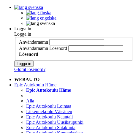
svenska
finska
engelska
svenska
Logga in
Logga in
Användarnamn
Användarnamn
Lösenord
Lösenord
Logga in
Glömt lösenord?
WEBAUTO
Epic Autokoulu Häme
Epic Autokoulu Häme
Alla
Epic Autokoulu Loimaa
Liikennekoulu Väisänen
Epic Autokoulu Naantali
Epic Autokoulu Uusikaupunki
Epic Autokoulu Satakunta
Epic Autokoulu Kymenlaakso