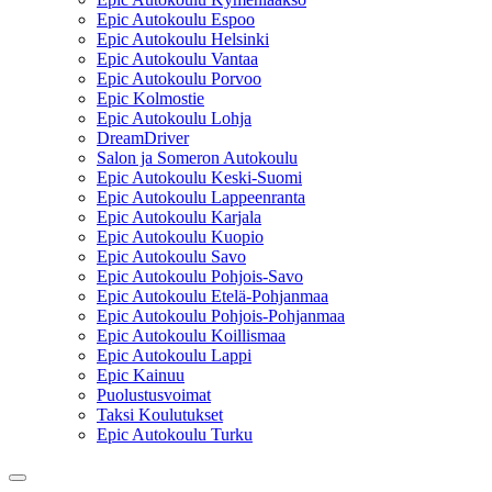
Epic Autokoulu Espoo
Epic Autokoulu Helsinki
Epic Autokoulu Vantaa
Epic Autokoulu Porvoo
Epic Kolmostie
Epic Autokoulu Lohja
DreamDriver
Salon ja Someron Autokoulu
Epic Autokoulu Keski-Suomi
Epic Autokoulu Lappeenranta
Epic Autokoulu Karjala
Epic Autokoulu Kuopio
Epic Autokoulu Savo
Epic Autokoulu Pohjois-Savo
Epic Autokoulu Etelä-Pohjanmaa
Epic Autokoulu Pohjois-Pohjanmaa
Epic Autokoulu Koillismaa
Epic Autokoulu Lappi
Epic Kainuu
Puolustusvoimat
Taksi Koulutukset
Epic Autokoulu Turku