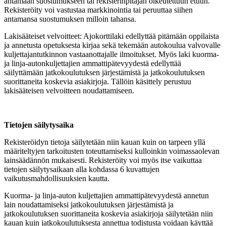
antamaan suostumukseen tai rekisterinpitäjän oikeutettuun etuun.
Rekisteröity voi vastustaa markkinointia tai peruuttaa siihen
antamansa suostumuksen milloin tahansa.
Lakisääteiset velvoitteet: Ajokorttilaki edellyttää pitämään oppilaista
ja annetusta opetuksesta kirjaa sekä tekemään autokoulua valvovalle
kuljettajantutkinnon vastaanottajalle ilmoitukset. Myös laki kuorma-
ja linja-autonkuljettajien ammattipätevyydestä edellyttää
säilyttämään jatkokoulutuksen järjestämistä ja jatkokoulutuksen
suorittaneita koskevia asiakirjoja. Tällöin käsittely perustuu
lakisääteisen velvoitteen noudattamiseen.
Tietojen säilytysaika
Rekisteröidyn tietoja säilytetään niin kauan kuin on tarpeen yllä
määriteltyjen tarkoitusten toteuttamiseksi kulloinkin voimassaolevan
lainsäädännön mukaisesti. Rekisteröity voi myös itse vaikuttaa
tietojen säilytysaikaan alla kohdassa 6 kuvattujen
vaikutusmahdollisuuksien kautta.
Kuorma- ja linja-auton kuljettajien ammattipätevyydestä annetun
lain noudattamiseksi jatkokoulutuksen järjestämistä ja
jatkokoulutuksen suorittaneita koskevia asiakirjoja säilytetään niin
kauan kuin jatkokoulutuksesta annettua todistusta voidaan käyttää