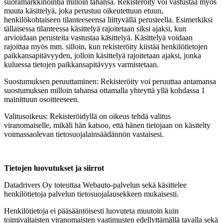
suoramarkkinointia milloin tahansa. Rekisteröity voi vastustaa myös
muuta käsittelyä, joka perustuu oikeutettuun etuun,
henkilökohtaiseen tilanteeseensa liittyvällä perusteella. Esimerkiksi
tällaisessa tilanteessa käsittelyä rajoitetaan siksi ajaksi, kun
arvioidaan perusteita vastustaa käsittelyä. Käsittelyä voidaan
rajoittaa myös mm. silloin, kun rekisteröity kiistää henkilötietojen
paikkansapitävyyden, jolloin käsittelyä rajoitetaan ajaksi, jonka
kuluessa tietojen paikkansapitävyys varmistetaan.
Suostumuksen peruuttaminen: Rekisteröity voi peruuttaa antamansa
suostumuksen milloin tahansa ottamalla yhteyttä yllä kohdassa 1
mainittuun osoitteeseen.
Valitusoikeus: Rekisteröidyllä on oikeus tehdä valitus
viranomaiselle, mikäli hän katsoo, että hänen tietojaan on käsitelty
voimassaolevan tietosuojalainsäädännön vastaisesi.
Tietojen luovutukset ja siirrot
Datadrivers Oy toteuttaa Webauto-palvelun sekä käsittelee
henkilötietoja palvelun tietosuojalausekkeen mukaisesti.
Henkilötietoja ei pääsääntöisesti luovuteta muutoin kuin
toimivaltaisten viranomaisten vaatimusten edellyttämällä tavalla sekä