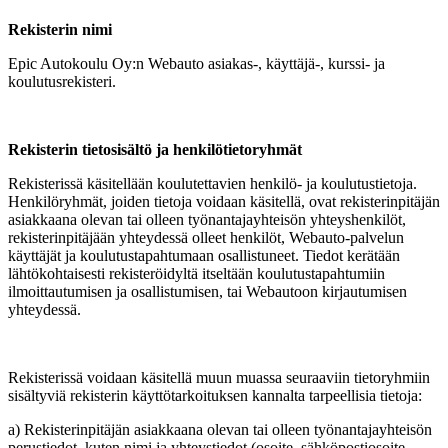
Rekisterin nimi
Epic Autokoulu Oy:n Webauto asiakas-, käyttäjä-, kurssi- ja
koulutusrekisteri.
Rekisterin tietosisältö ja henkilötietoryhmät
Rekisterissä käsitellään koulutettavien henkilö- ja koulutustietoja.
Henkilöryhmät, joiden tietoja voidaan käsitellä, ovat rekisterinpitäjän
asiakkaana olevan tai olleen työnantajayhteisön yhteyshenkilöt,
rekisterinpitäjään yhteydessä olleet henkilöt, Webauto-palvelun
käyttäjät ja koulutustapahtumaan osallistuneet. Tiedot kerätään
lähtökohtaisesti rekisteröidyltä itseltään koulutustapahtumiin
ilmoittautumisen ja osallistumisen, tai Webautoon kirjautumisen
yhteydessä.
Rekisterissä voidaan käsitellä muun muassa seuraaviin tietoryhmiin
sisältyviä rekisterin käyttötarkoituksen kannalta tarpeellisia tietoja:
a) Rekisterinpitäjän asiakkaana olevan tai olleen työnantajayhteisön
perustiedot, kuten nimi ja yhteystiedot (osoite, sähköpostiosoite,