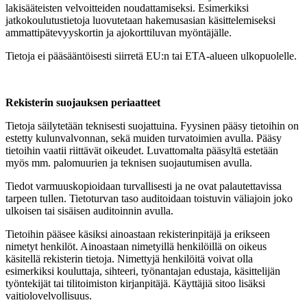
lakisääteisten velvoitteiden noudattamiseksi. Esimerkiksi
jatkokoulutustietoja luovutetaan hakemusasian käsittelemiseksi
ammattipätevyyskortin ja ajokorttiluvan myöntäjälle.
Tietoja ei pääsääntöisesti siirretä EU:n tai ETA-alueen ulkopuolelle.
Rekisterin suojauksen periaatteet
Tietoja säilytetään teknisesti suojattuina. Fyysinen pääsy tietoihin on
estetty kulunvalvonnan, sekä muiden turvatoimien avulla. Pääsy
tietoihin vaatii riittävät oikeudet. Luvattomalta pääsyltä estetään
myös mm. palomuurien ja teknisen suojautumisen avulla.
Tiedot varmuuskopioidaan turvallisesti ja ne ovat palautettavissa
tarpeen tullen. Tietoturvan taso auditoidaan toistuvin väliajoin joko
ulkoisen tai sisäisen auditoinnin avulla.
Tietoihin pääsee käsiksi ainoastaan rekisterinpitäjä ja erikseen
nimetyt henkilöt. Ainoastaan nimetyillä henkilöillä on oikeus
käsitellä rekisterin tietoja. Nimettyjä henkilöitä voivat olla
esimerkiksi kouluttaja, sihteeri, työnantajan edustaja, käsittelijän
työntekijät tai tilitoimiston kirjanpitäjä. Käyttäjiä sitoo lisäksi
vaitiolovelvollisuus.