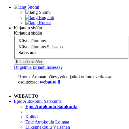
Suomi
Suomi
Englanti
Ruotsi
Kirjaudu sisään
Kirjaudu sisään
Käyttäjätunnus
Käyttäjätunnus
Salasana
Salasana
Kirjaudu sisään
Ongelmia kirjautumisessa?
Huom. Ammattipätevyyden jatkokoulutus verkossa
osoitteessa:
webauto.fi
WEBAUTO
Epic Autokoulu Satakunta
Epic Autokoulu Satakunta
Kaikki
Epic Autokoulu Loimaa
Liikennekoulu Väisänen