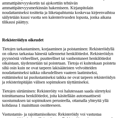
ammattipätevyyskortin tai ajokorttiin tehtävän
ammattipätevyysmerkinnän hakemiseen. Kirjanpitolain
noudattamiseksi tositteita ja liiketapahtumia koskevaa kirjeenvaihtoa
säilytetään kuusi vuotta sen kalenterivuoden lopusta, jonka aikana
tilikausi päättyy.
Rekisteröidyn oikeudet
Tietojen tarkastaminen, korjaaminen ja poistaminen: Rekisteröidyllä
on oikeus tarkastaa hänestä tallennetut henkilötiedot. Rekisteröidyn
pyynnöstä virheelliset, puutteelliset tai vanhentuneet henkilötiedot
oikaistaan, täydennetään tai poistetaan. Tietoja ei kuitenkaan poisteta
siltä osin kuin ne ovat tarpeen lakisääteisten velvoitteiden
noudattamiseksi taikka oikeudellisen vaateen laatimiseksi,
esittämiseksi tai puolustamiseksi taikka ne ovat tarpeen rekisteröidyn
ja rekisterinpitäjän välisen sopimuksen täyttämiseksi.
Tietojen siirtäminen: Rekisteröity voi halutessaan saada siirretyksi
toimittamansa henkilötiedot, joita käsitellään automaattisesti
suostumuksen tai sopimuksen perusteella, ottamalla yhteyttä yllä
kohdassa 1 mainittuun osoitteeseen.
Vastustamis- ja rajoittamisoikeus: Rekisteröidy voi vastustaa