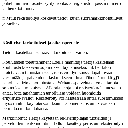
puhelinnumero, osoite, syntymäaika, allergiatiedot, passin numero
tai henkilötunnus.
f) Muut rekisteröityä koskevat tiedot, kuten suoramarkkinointiluvat
ja kiellot.
Käsittelyn tarkoitukset ja oikeusperuste
Tietoja käsitellään seuraavia tarkoituksia varten:
Koulutusten toteuttaminen: Edellä mainittuja tietoja käsitellään
koulutusta koskevan sopimuksen täyttämiseksi, ml. henkilön
luotettavaan tunnistamiseen, rekisteröidyn kanssa tapahtuvaan
viestintään ja palveluiden laskutukseen. Ilman tähdellä merkittyjä
pakollisia tietoja koulutusta tai Webauto-palvelua ei voida tarjota
sopimuksen mukaisesti. Allergiatietoja voi rekisteröity halutessaan
antaa, jotta tapahtumien tarjoiluissa voidaan huomioida
erityisruokavaliot. Rekisteröity voi halutessaan antaa suostumuksen
myös muihin käyttötarkoituksiin. Tällainen suostumus voidaan
peruuttaa milloin tahansa.
Markkinointi: Tietoja käytetään rekisterinpitäjän tuotteiden ja
palveluiden markkinointiin. Tällöin käsittely perustuu rekisteröidyn