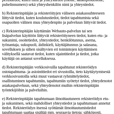
puhelinnumero) sekä yhteyshenkilön nimi ja yhteystiedot.
b) Rekisterinpitäjän ja rekisteröityjen väliseen asiakassuhteeseen
liittyvät tiedot, kuten koulutustiedot, tiedot tapahtumista sekä
osapuolten välinen muu yhteydenpito ja palveluun liittyvät tiedot.
c) Rekisterinpitäjän käyttämän Webauto-palvelun tai sen
lisäpalvelun käyttöön liittyvät rekisteröityneen tiedot, kuten etu- ja
sukunimi, osoitetiedot, yhteystiedot, henkilötunnus, asema,
työnantaja, sukupuoli, äidinkieli, käyttäjätunnus ja salasana,
sovelluksen ja siihen sisältyvien eri toimintojen käyttämisen
välityksellä saatavat tiedot, kuten sijaintitiedot ja tiedot, jotka
käyttäjä on antanut sovelluksessa.
d) Rekisterinpitäjän verkkosivuilla tapahtunut rekisteröidyn
ostotapahtuma- ja asiointitiedot eri sivustoilla, tieto käyttäytymisestä
verkkosivustoilla sekä muut vastaavat ryhmittelytiedot,
osallistuminen tapahtumiin, tapahtumiin syötetyt tiedot, yhteydenotot
asiakaspalveluun, sekä yhteydenotot muihin rekisterinpitäjän
työntekijöihin ja palveluihin.
e) Rekisterinpitäjän tapahtumaan ilmoittautuneen rekisteröidyn etu-
ja sukunimen, sekä mahdolliset yhteystiedot ja tapahtumaan annetut
tiedot. Rekisteröidyn itsensä syöttämät ilmoittautumistiedot
tapahtumaan saattaa sisältää mm. seuraavia tietoja: sähköposti,