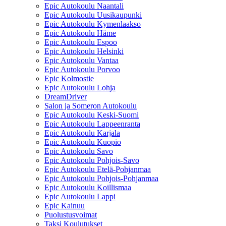
Epic Autokoulu Naantali
Epic Autokoulu Uusikaupunki
Epic Autokoulu Kymenlaakso
Epic Autokoulu Häme
Epic Autokoulu Espoo
Epic Autokoulu Helsinki
Epic Autokoulu Vantaa
Epic Autokoulu Porvoo
Epic Kolmostie
Epic Autokoulu Lohja
DreamDriver
Salon ja Someron Autokoulu
Epic Autokoulu Keski-Suomi
Epic Autokoulu Lappeenranta
Epic Autokoulu Karjala
Epic Autokoulu Kuopio
Epic Autokoulu Savo
Epic Autokoulu Pohjois-Savo
Epic Autokoulu Etelä-Pohjanmaa
Epic Autokoulu Pohjois-Pohjanmaa
Epic Autokoulu Koillismaa
Epic Autokoulu Lappi
Epic Kainuu
Puolustusvoimat
Taksi Koulutukset