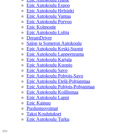
Epic Autokoulu Espoo
Epic Autokoulu Helsinki
Epic Autokoulu Vantaa
Epic Autokoulu Porvoo
Epic Kolmostie
Epic Autokoulu Lohja
DreamDriver
Salon ja Someron Autokoulu
Epic Autokoulu Keski-Suomi
Epic Autokoulu Lappeenranta
Epic Autokoulu Karjala
Epic Autokoulu Kuopio
Epic Autokoulu Savo
Epic Autokoulu Pohjois-Savo
Epic Autokoulu Etelä-Pohjanmaa
Epic Autokoulu Pohjois-Pohjanmaa
Epic Autokoulu Koillismaa
Epic Autokoulu Lappi
Epic Kainuu
Puolustusvoimat
Taksi Koulutukset
Epic Autokoulu Turku