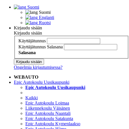
Suomi
Suomi
Englanti
Ruotsi
Kirjaudu sisään
Kirjaudu sisään
Käyttäjätunnus
Käyttäjätunnus
Salasana
Salasana
Kirjaudu sisään
Ongelmia kirjautumisessa?
WEBAUTO
Epic Autokoulu Uusikaupunki
Epic Autokoulu Uusikaupunki
Kaikki
Epic Autokoulu Loimaa
Liikennekoulu Väisänen
Epic Autokoulu Naantali
Epic Autokoulu Satakunta
Epic Autokoulu Kymenlaakso
Epic Autokoulu Häme