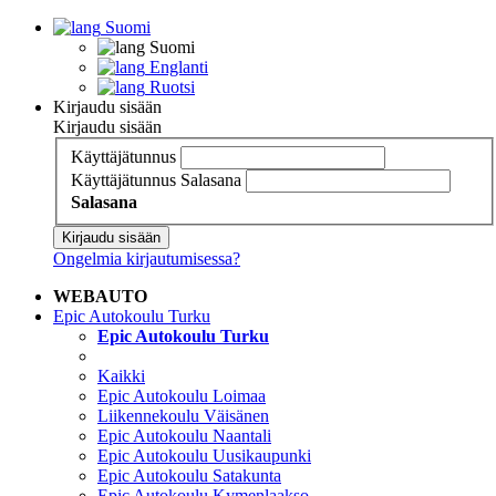
Suomi
Suomi
Englanti
Ruotsi
Kirjaudu sisään
Kirjaudu sisään
Käyttäjätunnus
Käyttäjätunnus
Salasana
Salasana
Kirjaudu sisään
Ongelmia kirjautumisessa?
WEBAUTO
Epic Autokoulu Turku
Epic Autokoulu Turku
Kaikki
Epic Autokoulu Loimaa
Liikennekoulu Väisänen
Epic Autokoulu Naantali
Epic Autokoulu Uusikaupunki
Epic Autokoulu Satakunta
Epic Autokoulu Kymenlaakso