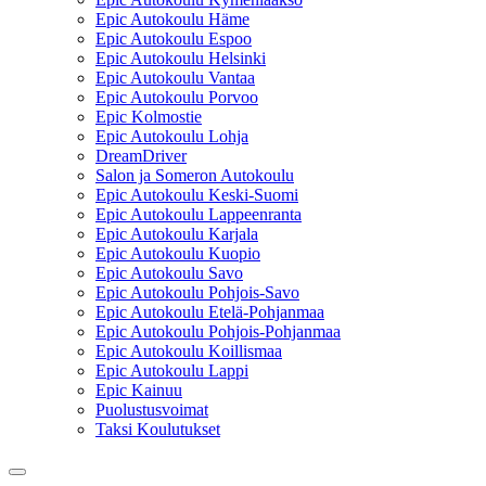
Epic Autokoulu Häme
Epic Autokoulu Espoo
Epic Autokoulu Helsinki
Epic Autokoulu Vantaa
Epic Autokoulu Porvoo
Epic Kolmostie
Epic Autokoulu Lohja
DreamDriver
Salon ja Someron Autokoulu
Epic Autokoulu Keski-Suomi
Epic Autokoulu Lappeenranta
Epic Autokoulu Karjala
Epic Autokoulu Kuopio
Epic Autokoulu Savo
Epic Autokoulu Pohjois-Savo
Epic Autokoulu Etelä-Pohjanmaa
Epic Autokoulu Pohjois-Pohjanmaa
Epic Autokoulu Koillismaa
Epic Autokoulu Lappi
Epic Kainuu
Puolustusvoimat
Taksi Koulutukset