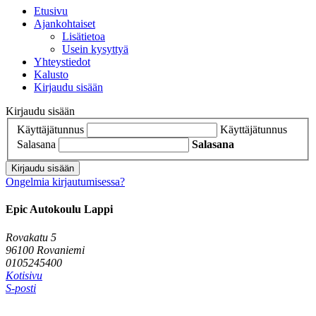
Etusivu
Ajankohtaiset
Lisätietoa
Usein kysyttyä
Yhteystiedot
Kalusto
Kirjaudu sisään
Kirjaudu sisään
Käyttäjätunnus
Käyttäjätunnus
Salasana
Salasana
Kirjaudu sisään
Ongelmia kirjautumisessa?
Epic Autokoulu Lappi
Rovakatu 5
96100 Rovaniemi
0105245400
Kotisivu
S-posti