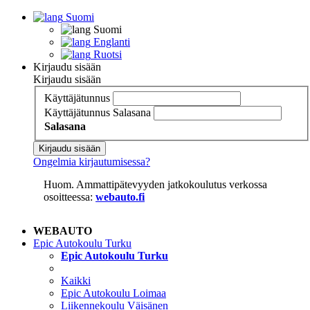
Suomi
Suomi
Englanti
Ruotsi
Kirjaudu sisään
Kirjaudu sisään
Käyttäjätunnus
Käyttäjätunnus
Salasana
Salasana
Kirjaudu sisään
Ongelmia kirjautumisessa?
Huom. Ammattipätevyyden jatkokoulutus verkossa
osoitteessa:
webauto.fi
WEBAUTO
Epic Autokoulu Turku
Epic Autokoulu Turku
Kaikki
Epic Autokoulu Loimaa
Liikennekoulu Väisänen