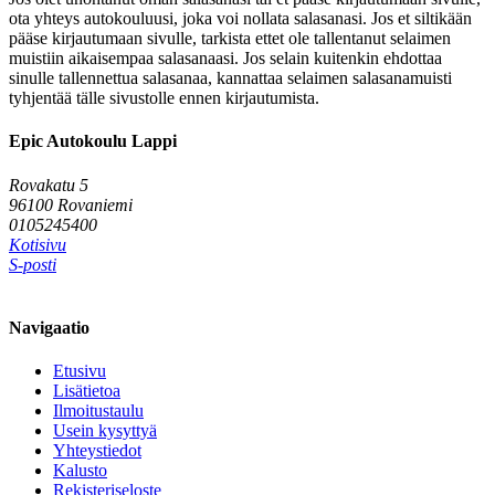
ota yhteys autokouluusi, joka voi nollata salasanasi. Jos et siltikään
pääse kirjautumaan sivulle, tarkista ettet ole tallentanut selaimen
muistiin aikaisempaa salasanaasi. Jos selain kuitenkin ehdottaa
sinulle tallennettua salasanaa, kannattaa selaimen salasanamuisti
tyhjentää tälle sivustolle ennen kirjautumista.
Epic Autokoulu Lappi
Rovakatu 5
96100 Rovaniemi
0105245400
Kotisivu
S-posti
Navigaatio
Etusivu
Lisätietoa
Ilmoitustaulu
Usein kysyttyä
Yhteystiedot
Kalusto
Rekisteriseloste