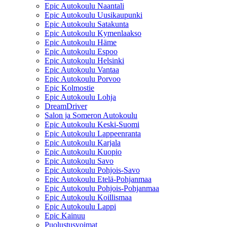
Epic Autokoulu Naantali
Epic Autokoulu Uusikaupunki
Epic Autokoulu Satakunta
Epic Autokoulu Kymenlaakso
Epic Autokoulu Häme
Epic Autokoulu Espoo
Epic Autokoulu Helsinki
Epic Autokoulu Vantaa
Epic Autokoulu Porvoo
Epic Kolmostie
Epic Autokoulu Lohja
DreamDriver
Salon ja Someron Autokoulu
Epic Autokoulu Keski-Suomi
Epic Autokoulu Lappeenranta
Epic Autokoulu Karjala
Epic Autokoulu Kuopio
Epic Autokoulu Savo
Epic Autokoulu Pohjois-Savo
Epic Autokoulu Etelä-Pohjanmaa
Epic Autokoulu Pohjois-Pohjanmaa
Epic Autokoulu Koillismaa
Epic Autokoulu Lappi
Epic Kainuu
Puolustusvoimat