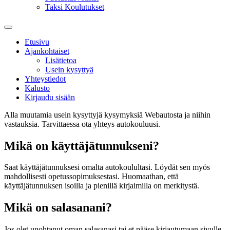
Taksi Koulutukset
Etusivu
Ajankohtaiset
Lisätietoa
Usein kysyttyä
Yhteystiedot
Kalusto
Kirjaudu sisään
Alla muutamia usein kysyttyjä kysymyksiä Webautosta ja niihin
vastauksia. Tarvittaessa ota yhteys autokouluusi.
Mikä on käyttäjätunnukseni?
Saat käyttäjätunnuksesi omalta autokoulultasi. Löydät sen myös
mahdollisesti opetussopimuksestasi. Huomaathan, että
käyttäjätunnuksen isoilla ja pienillä kirjaimilla on merkitystä.
Mikä on salasanani?
Jos olet unohtanut oman salasanasi tai et pääse kirjautumaan sivulle,