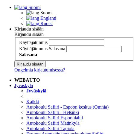
Suomi
Suomi
Englanti
Ruotsi
Kirjaudu sisään
Kirjaudu sisään
Käyttäjätunnus
Käyttäjätunnus
Salasana
Salasana
Kirjaudu sisään
Ongelmia kirjautumisessa?
WEBAUTO
Jyväskylä
Jyväskylä
Kaikki
Autokoulu Safiiri - Espoon keskus (Omnia)
Autokoulu Safiiri - Helsinki
Autokoulu Safiiri Espoonlahti
Autokoulu Safiiri Matinkylä
Autokoulu Safiiri Tapiola
Espoon Ammattipätevyyskoulutus Safiiri