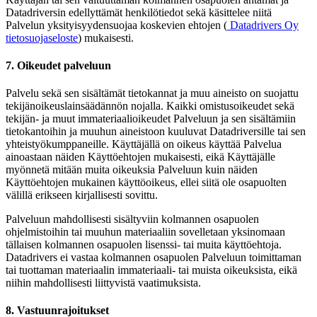
Datadriversin edellyttämät henkilötiedot sekä käsittelee niitä
Palvelun yksityisyydensuojaa koskevien ehtojen (
Datadrivers Oy
tietosuojaseloste
) mukaisesti.
7. Oikeudet palveluun
Palvelu sekä sen sisältämät tietokannat ja muu aineisto on suojattu
tekijänoikeuslainsäädännön nojalla. Kaikki omistusoikeudet sekä
tekijän- ja muut immateriaalioikeudet Palveluun ja sen sisältämiin
tietokantoihin ja muuhun aineistoon kuuluvat Datadriversille tai sen
yhteistyökumppaneille. Käyttäjällä on oikeus käyttää Palvelua
ainoastaan näiden Käyttöehtojen mukaisesti, eikä Käyttäjälle
myönnetä mitään muita oikeuksia Palveluun kuin näiden
Käyttöehtojen mukainen käyttöoikeus, ellei siitä ole osapuolten
välillä erikseen kirjallisesti sovittu.
Palveluun mahdollisesti sisältyviin kolmannen osapuolen
ohjelmistoihin tai muuhun materiaaliin sovelletaan yksinomaan
tällaisen kolmannen osapuolen lisenssi- tai muita käyttöehtoja.
Datadrivers ei vastaa kolmannen osapuolen Palveluun toimittaman
tai tuottaman materiaalin immateriaali- tai muista oikeuksista, eikä
niihin mahdollisesti liittyvistä vaatimuksista.
8. Vastuunrajoitukset