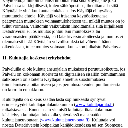
Käyttöehtoja milloin tahansa ilmoittamalla siitä Käyttäjälle joko
Palvelussa tai kirjallisesti, kuten sähköpostitse, ilmoittamalla siitä
Käyttäjälle yhtä kuukautta etukäteen. Jos Käyttäjä ei hyväksy
muuttuneita ehtoja, Käyttäjä voi irtisanoa käyttöoikeutensa
päättymään muutoksen voimaantulohetkeen tai, mikäli muutos on jo
tullut voimaan, välittömin vaikutuksin ilmoittamalla siitä kirjallisesti
Datadriversille. Jos muutos johtuu lain muutoksesta tai
viranomaisten päätöksestä, tai Datadriversin aloitteesta ja muutos ei
olennaisesti lisää Käyttäjän velvollisuuksia tai vähennä hänen
oikeuksiaan, tulee muutos voimaan, kun se on julkaistu Palvelussa.
11. Kuluttajia koskevat erityisehdot
Palveluilla ei ole kuluttajansuojalain mukaisesti peruutusoikeutta, jos
Palvelu on kokonaan suoritettu tai digitaalisen sisällön toimittaminen
sähköisesti on aloitettu Käyttäjän annettua suostumuksesi
toimittamisen aloittamiseen ja jos peruutusoikeuden puuttumisesta
on kerrottu ennakkoon.
Kuluttajalla on oikeus saattaa tästä sopimuksesta syntyvät
erimielisyydet kuluttajariitalautakunnan (
www.kuluttajariita.fi
)
ratkaistavaksi. Ennen asian viemistä kuluttajariitalautakunnan
käsittelyyn kuluttajan tulee olla yhteydessä maistraattien
kuluttajaneuvontaan (
www.kuluttajaneuvonta.fi
). Kuluttaja voi
nostaa Datadriversin kotipaikan käräjäoikeudessa tai sen Suomessa