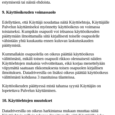
estymisestä tai näistä ehdoista.
9. Käyttöoikeuden voimassaolo
Edellyttäen, että Käyttäjä noudattaa näitä Käyttöehtoja, Käyttäjälle
Palvelun käyttämiseksi myönnetty käyttöoikeus on voimassa
toistaiseksi. Kumpikin osapuoli voi irtisanoa käyttöoikeuden
päättymään ilmoittamalla siitä kirjallisesti toiselle osapuolelle
vähintään yhtä kuukautta ennen kuluvan laskutuskauden
päättymistä.
Kummallakin osapuolella on oikeus päättää käyttöoikeus
välittömästi, mikäli toinen osapuoli rikkoo olennaisesti näiden
Käyttöehtojen mukaisia velvoitteitaan, eikä korjaa menettelyään
viipymättä saatuaan rikkomuksesta toisen osapuolen kirjallisen
ilmoituksen. Datadriversilla on lisäksi oikeus päättää käyttöoikeus
välittömästi kohdassa 3 manituissa tilanteissa.
Käyttöoikeuden päättyessä mistä tahansa syystä Käyttäjän on
lopetettava Palvelun käyttäminen.
10. Käyttöehtojen muutokset
Datadriversilla on oikeus harkintansa mukaan muuttaa näitä