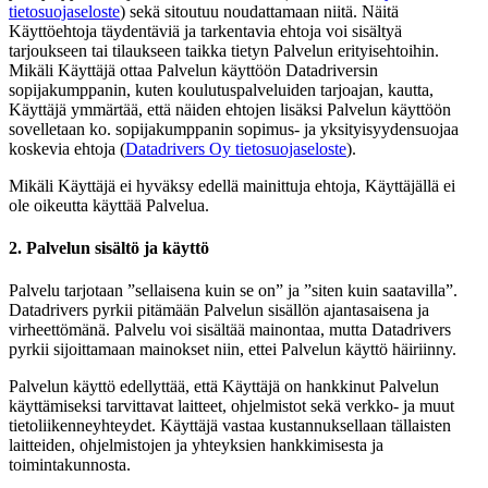
tietosuojaseloste
) sekä sitoutuu noudattamaan niitä. Näitä
Käyttöehtoja täydentäviä ja tarkentavia ehtoja voi sisältyä
tarjoukseen tai tilaukseen taikka tietyn Palvelun erityisehtoihin.
Mikäli Käyttäjä ottaa Palvelun käyttöön Datadriversin
sopijakumppanin, kuten koulutuspalveluiden tarjoajan, kautta,
Käyttäjä ymmärtää, että näiden ehtojen lisäksi Palvelun käyttöön
sovelletaan ko. sopijakumppanin sopimus- ja yksityisyydensuojaa
koskevia ehtoja (
Datadrivers Oy tietosuojaseloste
).
Mikäli Käyttäjä ei hyväksy edellä mainittuja ehtoja, Käyttäjällä ei
ole oikeutta käyttää Palvelua.
2. Palvelun sisältö ja käyttö
Palvelu tarjotaan ”sellaisena kuin se on” ja ”siten kuin saatavilla”.
Datadrivers pyrkii pitämään Palvelun sisällön ajantasaisena ja
virheettömänä. Palvelu voi sisältää mainontaa, mutta Datadrivers
pyrkii sijoittamaan mainokset niin, ettei Palvelun käyttö häiriinny.
Palvelun käyttö edellyttää, että Käyttäjä on hankkinut Palvelun
käyttämiseksi tarvittavat laitteet, ohjelmistot sekä verkko- ja muut
tietoliikenneyhteydet. Käyttäjä vastaa kustannuksellaan tällaisten
laitteiden, ohjelmistojen ja yhteyksien hankkimisesta ja
toimintakunnosta.