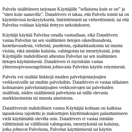
Palvelu sisältöineen tarjotaan Käyttäjälle ”sellaisena kuin se on” ja
”siten kuin saatavilla”. Datadrivers ei takaa, että Palvelu toimii tai on
käytettävissä keskeytyksettä, häiriöttömästi tai virheettömästi, tai että
Palvelua voidaan käyttää tiettyyn tarkoitukseen.
Käyttäjä käyttää Palvelua omalla vastuullaan, eikä Datadrivers
vastaa Palvelun tai sen sisältämien tietojen oikeellisuudesta,
luotettavuudesta, virheistä, puutteista, epätarkkuuksista tai muista
vioista, eikä mistään kuluista, vahingoista tai menetyksistä, joita
Käyttäjälle mahdollisesti aiheutuu Palvelun tai sen sisältämien
tietojen käyttämisestä. Datadrivers ei myöskään vastaa
yhteensopivuusongelmista johtuvasta Palvelun käytön estymisestä.
Palvelu voi sisältää linkkejä muiden palvelujentarjoajien
verkkosivuille tai muihin palveluihin. Datadrivers ei vastaa tällaisten
kolmansien palveluntarjoajien verkkosivujen tai palveluiden
sisällöstä, niiden sisältämistä palveluista tai niillä olevasta
markkinoinnista tai muusta aineistosta.
Datadriversin mahdollinen vastuu Käyttäjää kohtaan on kaikissa
tapauksissa rajoitettu jo maksettujen käyttömaksujen palauttamiseen
vielä käyttämättä olevilta osin. Datadrivers ei vastaa mistään
välittömistä tai välillisistä vahingoista, menetyksistä tai kuluista,
jotka johtuvat Palvelusta, Palvelun käyttämisestä tai käytön