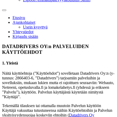
Etusivu
Ajankohtaiset
Usein kysyttyä
Yhteystiedot
Kirjaudu sisään
DATADRIVERS OY:n PALVELUIDEN
KÄYTTÖEHDOT
1. Yleistä
Näitä käyttöehtoja (”Käyttöehdot”) sovelletaan Datadrivers Oy:n (y-
tunnus: 2866403-6, ”Datadrivers”) tarjoamiin palveluihin ja
sovelluksiin, mukaan lukien mutta ei rajoittuen seuraaviin: Webauto,
Netreeni, opetusluvalla.fi ja lomakelahetys.fi (yhdessä ja erikseen
”Palvelu”), käyttöön. Palvelun käyttäjästä käytetään nimitystä
”Käyttäjä”.
Tekemällä tilauksen tai ottamalla muutoin Palvelun käyttöön
Käyttäjä vakuuttaa tutustuneensa näihin Käyttöehtoihin ja Palvelun
yksityisyydensuojaa koskeviin ehtoihin (
Datadrivers Oy