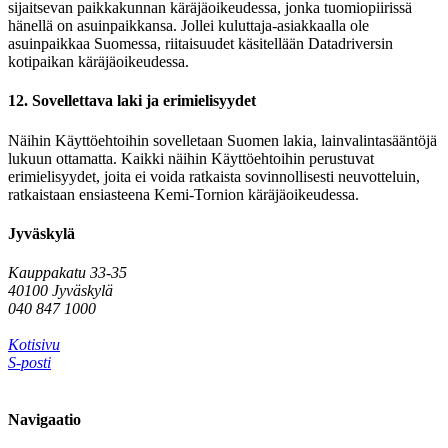
sijaitsevan paikkakunnan käräjäoikeudessa, jonka tuomiopiirissä
hänellä on asuinpaikkansa. Jollei kuluttaja-asiakkaalla ole
asuinpaikkaa Suomessa, riitaisuudet käsitellään Datadriversin
kotipaikan käräjäoikeudessa.
12. Sovellettava laki ja erimielisyydet
Näihin Käyttöehtoihin sovelletaan Suomen lakia, lainvalintasääntöjä
lukuun ottamatta. Kaikki näihin Käyttöehtoihin perustuvat
erimielisyydet, joita ei voida ratkaista sovinnollisesti neuvotteluin,
ratkaistaan ensiasteena Kemi-Tornion käräjäoikeudessa.
Jyväskylä
Kauppakatu 33-35
40100 Jyväskylä
040 847 1000
Kotisivu
S-posti
Navigaatio