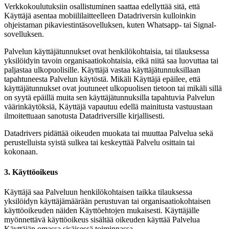
Verkkokoulutuksiin osallistuminen saattaa edellyttää sitä, että
Käyttäjä asentaa mobiililaitteelleen Datadriversin kulloinkin
ohjeistaman pikaviestintäsovelluksen, kuten Whatsapp- tai Signal-
sovelluksen.
Palvelun käyttäjätunnukset ovat henkilökohtaisia, tai tilauksessa
yksilöidyin tavoin organisaatiokohtaisia, eikä niitä saa luovuttaa tai
paljastaa ulkopuolisille. Käyttäjä vastaa käyttäjätunnuksillaan
tapahtuneesta Palvelun käytöstä. Mikäli Käyttäjä epäilee, että
käyttäjätunnukset ovat joutuneet ulkopuolisen tietoon tai mikäli sillä
on syytä epäillä muita sen käyttäjätunnuksilla tapahtuvia Palvelun
väärinkäytöksiä, Käyttäjä vapautuu edellä mainitusta vastuustaan
ilmoitettuaan sanotusta Datadriversille kirjallisesti.
Datadrivers pidättää oikeuden muokata tai muuttaa Palvelua sekä
perustelluista syistä sulkea tai keskeyttää Palvelu osittain tai
kokonaan.
3. Käyttöoikeus
Käyttäjä saa Palveluun henkilökohtaisen taikka tilauksessa
yksilöidyn käyttäjämäärään perustuvan tai organisaatiokohtaisen
käyttöoikeuden näiden Käyttöehtojen mukaisesti. Käyttäjälle
myönnettävä käyttöoikeus sisältää oikeuden käyttää Palvelua
Käyttäjän omassa sisäisessä toiminnassa.