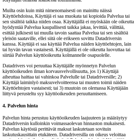
Muilta osin kuin mitä nimenomaisesti on mainittu näissä
Käyttöehdoissa, Käyttäjä ei saa muokata tai kopioida Palvelua tai
sen sisältöä taikka niiden osaa. Käyttäjällä ei myöskään ole oikeutta
hyödyntää Palvelua kaupallisesti taikka jakaa, levittää, välittää,
esittää julkisesti tai muulla tavoin saattaa Palvelua tai sen sisältöä
yleisön saataville, ellei siitä ole erikseen sovittu Datadriversin
kanssa. Käyttäjä ei saa käyttää Palvelua näiden käyttöehtojen, lain
tai hyvän tavan vastaisesti. Käyttäjällä ei ole oikeutta luovuttaa tai
siirtää Palvelun käyttöoikeutta kolmannelle osapuolelle.
Datadrivers voi peruuttaa Käyttäjälle myönnetyn Palvelun
käyttöoikeuden ilman korvausvelvollisuutta, jos 1) Käyttäjä
aiheuttaa haittaa tai vahinkoa Palvelulle tai Datadriversille; 2)
Käyttäjä laiminlyö maksuvelvoitteensa tai muuten toimii näiden
Käyttöehtojen vastaisesti; tai 3) muutoin on olemassa Käyttäjään
liittyvä perusteltu syy käyttöoikeuden peruuttamiseen.
4. Palvelun hinta
Palvelun hinta perustuu käyttöoikeuden laajuuteen ja määräytyy
Datadriversin kulloinkin voimassaolevan hinnaston mukaisesti.
Palvelun käytöstä perittävät maksut laskutetaan sovituin
laskutuskausittain etukäteen. Datadriversilla on oikeus veloittaa