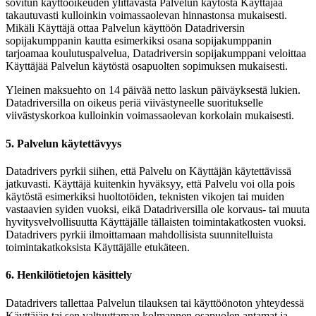
sovitun käyttöoikeuden ylittävästä Palvelun käytöstä Käyttäjää
takautuvasti kulloinkin voimassaolevan hinnastonsa mukaisesti.
Mikäli Käyttäjä ottaa Palvelun käyttöön Datadriversin
sopijakumppanin kautta esimerkiksi osana sopijakumppanin
tarjoamaa koulutuspalvelua, Datadriversin sopijakumppani veloittaa
Käyttäjää Palvelun käytöstä osapuolten sopimuksen mukaisesti.
Yleinen maksuehto on 14 päivää netto laskun päiväyksestä lukien.
Datadriversilla on oikeus periä viivästyneelle suoritukselle
viivästyskorkoa kulloinkin voimassaolevan korkolain mukaisesti.
5. Palvelun käytettävyys
Datadrivers pyrkii siihen, että Palvelu on Käyttäjän käytettävissä
jatkuvasti. Käyttäjä kuitenkin hyväksyy, että Palvelu voi olla pois
käytöstä esimerkiksi huoltotöiden, teknisten vikojen tai muiden
vastaavien syiden vuoksi, eikä Datadriversilla ole korvaus- tai muuta
hyvitysvelvollisuutta Käyttäjälle tällaisten toimintakatkosten vuoksi.
Datadrivers pyrkii ilmoittamaan mahdollisista suunnitelluista
toimintakatkoksista Käyttäjälle etukäteen.
6. Henkilötietojen käsittely
Datadrivers tallettaa Palvelun tilauksen tai käyttöönoton yhteydessä
Käyttäjän tai sen valtuuttaman kolmannen osapuolen antamat ja