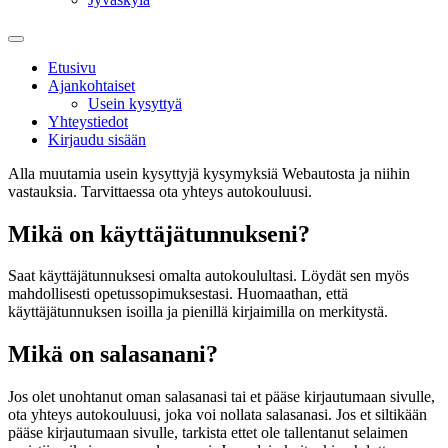
Etusivu
Ajankohtaiset
Usein kysyttyä
Yhteystiedot
Kirjaudu sisään
Alla muutamia usein kysyttyjä kysymyksiä Webautosta ja niihin
vastauksia. Tarvittaessa ota yhteys autokouluusi.
Mikä on käyttäjätunnukseni?
Saat käyttäjätunnuksesi omalta autokoulultasi. Löydät sen myös
mahdollisesti opetussopimuksestasi. Huomaathan, että
käyttäjätunnuksen isoilla ja pienillä kirjaimilla on merkitystä.
Mikä on salasanani?
Jos olet unohtanut oman salasanasi tai et pääse kirjautumaan sivulle,
ota yhteys autokouluusi, joka voi nollata salasanasi. Jos et siltikään
pääse kirjautumaan sivulle, tarkista ettet ole tallentanut selaimen