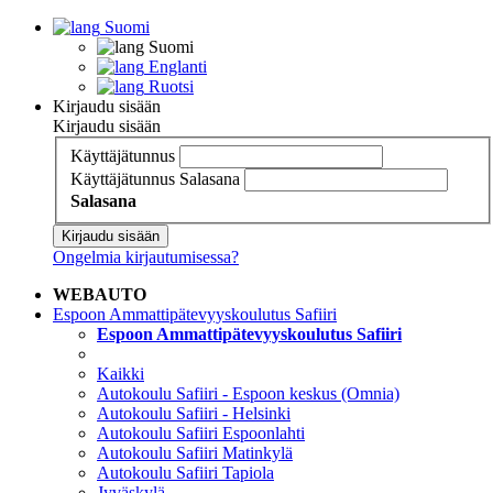
Suomi
Suomi
Englanti
Ruotsi
Kirjaudu sisään
Kirjaudu sisään
Käyttäjätunnus
Käyttäjätunnus
Salasana
Salasana
Kirjaudu sisään
Ongelmia kirjautumisessa?
WEBAUTO
Espoon Ammattipätevyyskoulutus Safiiri
Espoon Ammattipätevyyskoulutus Safiiri
Kaikki
Autokoulu Safiiri - Espoon keskus (Omnia)
Autokoulu Safiiri - Helsinki
Autokoulu Safiiri Espoonlahti
Autokoulu Safiiri Matinkylä
Autokoulu Safiiri Tapiola
Jyväskylä