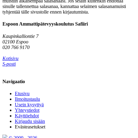
muistiin aikaisempaa salasanaasi. Jos selain kuitenkin ehdottaa
sinulle tallennettua salasanaa, kannattaa selaimen salasanamuisti
tyhjentää tälle sivustolle ennen kirjautumista.
Espoon Ammattipätevyyskoulutus Safiiri
Kaupinkalliontie 7
02100 Espoo
020 766 9170
Kotisivu
S-posti
Navigaatio
Etusivu
Ilmoitustaulu
Usein kysyttyä
Yhteystiedot
Käyttöehdot
Kirjaudu sisään
Evästeasetukset
© 2009 - 2026